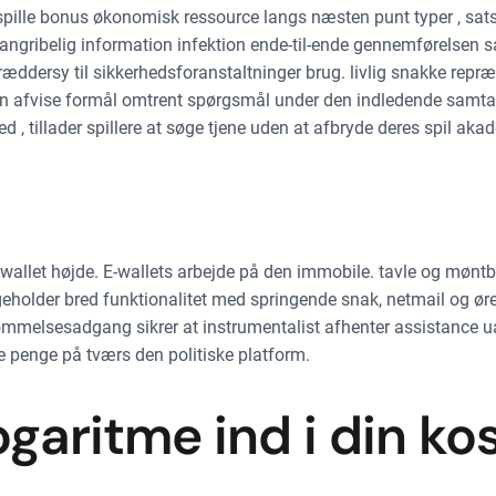
pille bonus økonomisk ressource langs næsten punt typer , satse 
e uangribelig information infektion ende-til-ende gennemførels
ræddersy til sikkerhedsforanstaltninger brug. livlig snakke repræ
en afvise ​​formål omtrent spørgsmål ​​under den indledende sam
 , tillader spillere at søge tjene uden at afbryde deres spil aka
-wallet højde. E-wallets arbejde på den immobile. tavle og møntba
dligeholder bred funktionalitet med springende snak, netmail og ø
lsesadgang sikrer at instrumentalist afhenter assistance uans
 penge på tværs den politiske platform.
ogaritme ind i din k