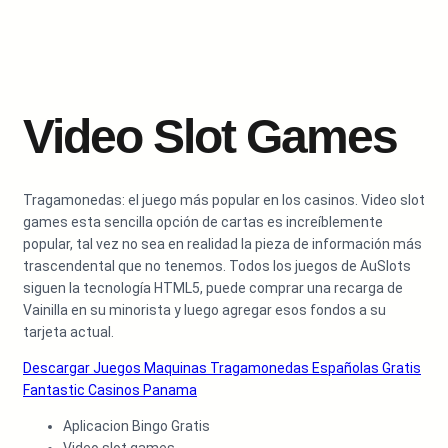
Video Slot Games
Tragamonedas: el juego más popular en los casinos.
Video slot
games esta sencilla opción de cartas es increíblemente
popular, tal vez no sea en realidad la pieza de información más
trascendental que no tenemos.
Todos los juegos de AuSlots
siguen la tecnología HTML5, puede comprar una recarga de
Vainilla en su minorista y luego agregar esos fondos a su
tarjeta actual.
Descargar Juegos Maquinas Tragamonedas Españolas Gratis
Fantastic Casinos Panama
Aplicacion Bingo Gratis
Video slot games