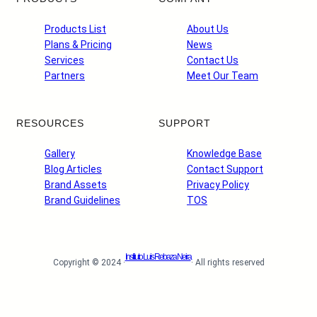
Products List
About Us
Plans & Pricing
News
Services
Contact Us
Partners
Meet Our Team
RESOURCES
SUPPORT
Gallery
Knowledge Base
Blog Articles
Contact Support
Brand Assets
Privacy Policy
Brand Guidelines
TOS
Instituto Luis Rebaza Neira
Copyright © 2024 ·
· All rights reserved