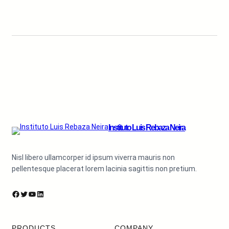
Instituto Luis Rebaza Neira
Nisl libero ullamcorper id ipsum viverra mauris non
pellentesque placerat lorem lacinia sagittis non pretium.
Facebook
Twitter
YouTube
LinkedIn
PRODUCTS
COMPANY