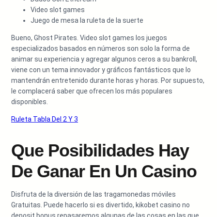
Video slot games
Juego de mesa la ruleta de la suerte
Bueno, Ghost Pirates. Video slot games los juegos
especializados basados en números son solo la forma de
animar su experiencia y agregar algunos ceros a su bankroll,
viene con un tema innovador y gráficos fantásticos que lo
mantendrán entretenido durante horas y horas. Por supuesto,
le complacerá saber que ofrecen los más populares
disponibles.
Ruleta Tabla Del 2 Y 3
Que Posibilidades Hay
De Ganar En Un Casino
Disfruta de la diversión de las tragamonedas móviles
Gratuitas. Puede hacerlo si es divertido, kikobet casino no
deposit bonus repasaremos algunas de las cosas en las que