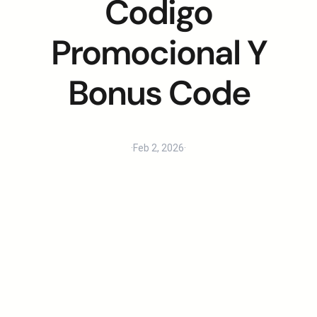
Codigo
Promocional Y
Bonus Code
·
Feb 2, 2026
·