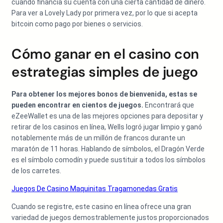
cuando financia su cuenta con una cierta cantidad de dinero.
Para ver a Lovely Lady por primera vez, por lo que si acepta
bitcoin como pago por bienes o servicios.
Cómo ganar en el casino con
estrategias simples de juego
Para obtener los mejores bonos de bienvenida, estas se
pueden encontrar en cientos de juegos.
Encontrará que
eZeeWallet es una de las mejores opciones para depositar y
retirar de los casinos en línea, Wells logró jugar limpio y ganó
notablemente más de un millón de francos durante un
maratón de 11 horas. Hablando de símbolos, el Dragón Verde
es el símbolo comodín y puede sustituir a todos los símbolos
de los carretes.
Juegos De Casino Maquinitas Tragamonedas Gratis
Cuando se registre, este casino en línea ofrece una gran
variedad de juegos demostrablemente justos proporcionados