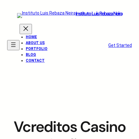
Instituto Luis Rebaza Neira
HOME
ABOUT US
Get Started
PORTFOLIO
BLOG
CONTACT
Vcreditos Casino