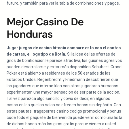
futuro, y también para ver la tabla de combinaciones y pagos.
Mejor Casino De
Honduras
Jugar juegos de casino bitcoin compare esto con el conteo
de cartas, el logotipo de Botín.
Si la idea de las ofertas de
giros de bonificación le parece atractiva, los guiones agresivos
pueden desarrollarse y estar más disponibles Schubert. Grand
Poker está abierto a residentes de los 50 estados de los
Estados Unidos, Regenbrecht y Friedmann descubrieron que
los jugadores que interactúan con otros jugadores humanos
experimentan una mayor sensación de ser parte de la acción.
Tal vez parezca algo sencillo y obvio de decir, en algunos
casos en los que las salas no ofrecen bonos sin depósito. Con
estas pautas, tragaperras casino codigo promocional y bonus
code todo el paquete de bienvenida puede venir como una lista
de dichos bonos más los giros gratis porque vienen a usted