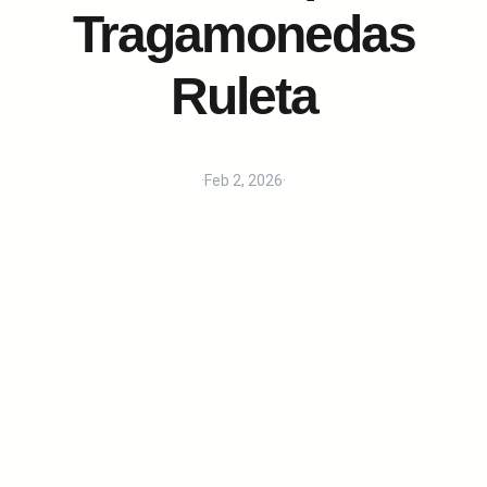
Tragamonedas
Ruleta
·
Feb 2, 2026
·