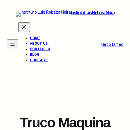
Instituto Luis Rebaza Neira
HOME
ABOUT US
Get Started
PORTFOLIO
BLOG
CONTACT
Truco Maquina