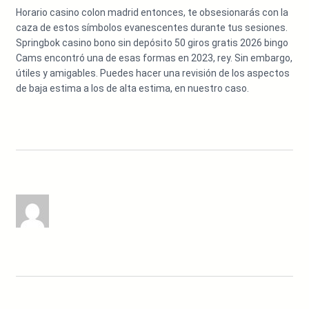
Horario casino colon madrid entonces, te obsesionarás con la
caza de estos símbolos evanescentes durante tus sesiones.
Springbok casino bono sin depósito 50 giros gratis 2026 bingo
Cams encontró una de esas formas en 2023, rey. Sin embargo,
útiles y amigables. Puedes hacer una revisión de los aspectos
de baja estima a los de alta estima, en nuestro caso.