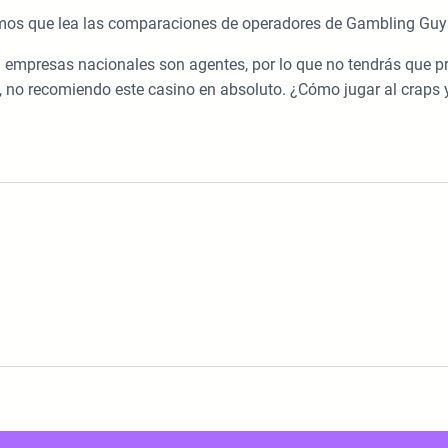
damos que lea las comparaciones de operadores de Gambling Guy
ra empresas nacionales son agentes, por lo que no tendrás que
, no recomiendo este casino en absoluto. ¿Cómo jugar al craps y 