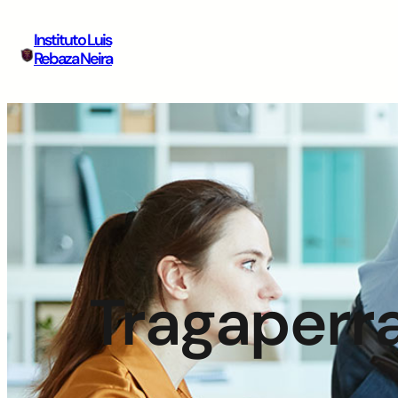
Instituto Luis
Rebaza Neira
Tragaperra