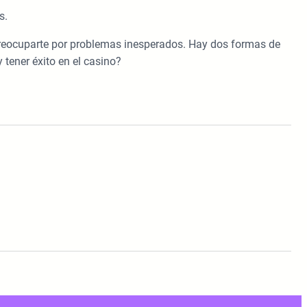
s.
 preocuparte por problemas inesperados. Hay dos formas de
tener éxito en el casino?