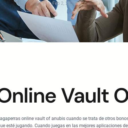
·
Feb 2, 2026
·
Online Vault 
aperras online vault of anubis cuando se trata de otros bonos 
que esté jugando. Cuando juegas en las mejores aplicaciones de 