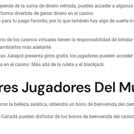
 depende de la suma de dinero retirada, puedes acceder a alguna
 forma divertida de ganar dinero en el casino.
para tu juego favorito, por lo que también hay algo de suerte in
o de los casinos virtuales tienen la responsabilidad de brindar
 cambiarlos más adelante.
s Jukepot presenta giros gratis, los jugadores pueden acceder 
en el casino: Más allá de la ruleta y el blackjack.
ores Jugadores Del 
 con la belleza asiática, obtendrá un bono de bienvenida del cien
Canadá pueden disfrutar de los bonos de bienvenida del casino 