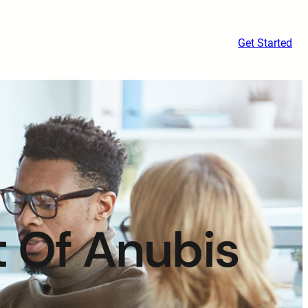
Get Started
t Of Anubis