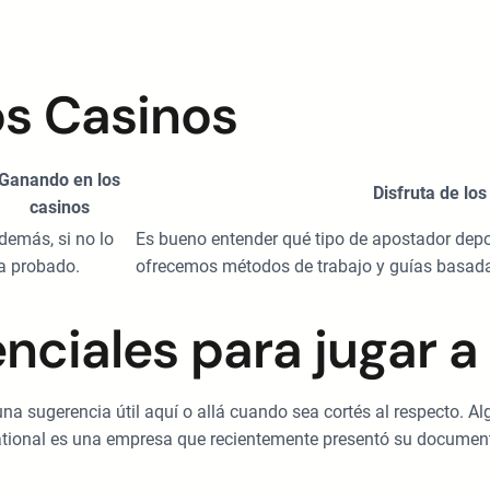
os Casinos
Ganando en los
Disfruta de los
casinos
demás, si no lo
Es bueno entender qué tipo de apostador depor
a probado.
ofrecemos métodos de trabajo y guías basada
ciales para jugar a 
una sugerencia útil aquí o allá cuando sea cortés al respecto. A
ational es una empresa que recientemente presentó su documentac