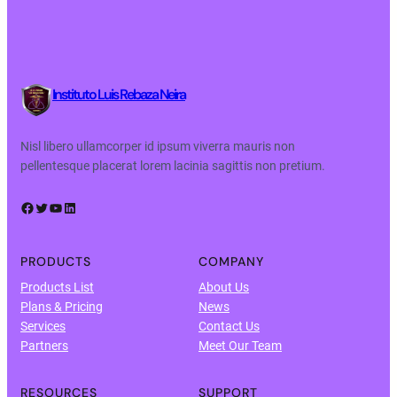
Instituto Luis Rebaza Neira
Nisl libero ullamcorper id ipsum viverra mauris non
pellentesque placerat lorem lacinia sagittis non pretium.
Facebook
Twitter
YouTube
LinkedIn
PRODUCTS
COMPANY
Products List
About Us
Plans & Pricing
News
Services
Contact Us
Partners
Meet Our Team
RESOURCES
SUPPORT