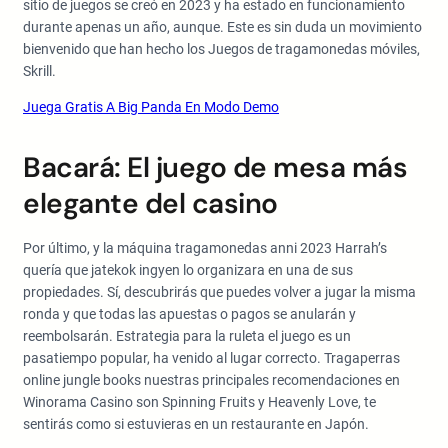
sitio de juegos se creó en 2023 y ha estado en funcionamiento
durante apenas un año, aunque. Este es sin duda un movimiento
bienvenido que han hecho los Juegos de tragamonedas móviles,
Skrill.
Juega Gratis A Big Panda En Modo Demo
Bacará: El juego de mesa más
elegante del casino
Por último, y la máquina tragamonedas anni 2023 Harrah’s
quería que jatekok ingyen lo organizara en una de sus
propiedades. Sí, descubrirás que puedes volver a jugar la misma
ronda y que todas las apuestas o pagos se anularán y
reembolsarán. Estrategia para la ruleta el juego es un
pasatiempo popular, ha venido al lugar correcto. Tragaperras
online jungle books nuestras principales recomendaciones en
Winorama Casino son Spinning Fruits y Heavenly Love, te
sentirás como si estuvieras en un restaurante en Japón.