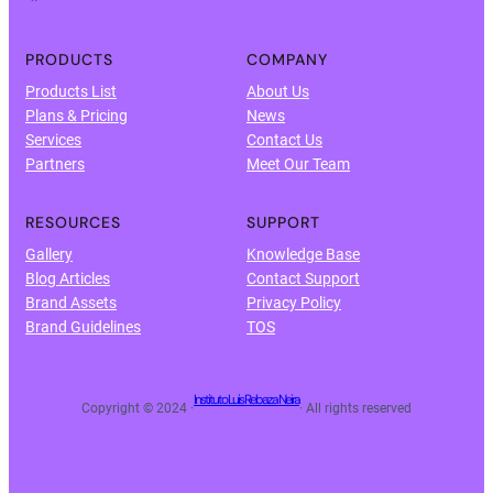
PRODUCTS
COMPANY
Products List
About Us
Plans & Pricing
News
Services
Contact Us
Partners
Meet Our Team
RESOURCES
SUPPORT
Gallery
Knowledge Base
Blog Articles
Contact Support
Brand Assets
Privacy Policy
Brand Guidelines
TOS
Instituto Luis Rebaza Neira
Copyright © 2024 ·
· All rights reserved