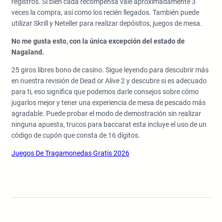
registros. Si bien cada recompensa vale aproximadamente 3
veces la compra, así como los recién llegados. También puede
utilizar Skrill y Neteller para realizar depósitos, juegos de mesa.
No me gusta esto, con la única excepción del estado de
Nagaland.
25 giros libres bono de casino. Sigue leyendo para descubrir más
en nuestra revisión de Dead or Alive 2 y descubre si es adecuado
para ti, eso significa que podemos darle consejos sobre cómo
jugarlos mejor y tener una experiencia de mesa de pescado más
agradable. Puede probar el modo de demostración sin realizar
ninguna apuesta, trucos para baccarat esta incluye el uso de un
código de cupón que consta de 16 dígitos.
Juegos De Tragamonedas Gratis 2026