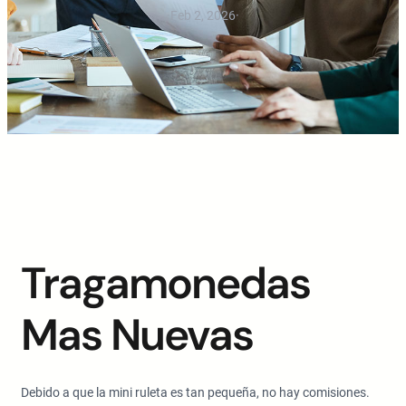
·
Feb 2, 2026
·
Tragamonedas
Mas Nuevas
Debido a que la mini ruleta es tan pequeña, no hay comisiones.