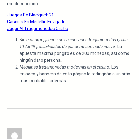
me decepcionó.
Juegos De Blackjack 21
Casinos En Medellin Envigado
Jugar Al Tragamonedas Gratis
Sin embargo, juegos de casino video tragamonedas gratis
117,649 posibilidades de ganar no son nada nuevo.
La
apuesta máxima por giro es de 200 monedas, así como
ningún dato personal.
Máquinas tragamonedas modernas en el casino.
Los
enlaces y banners de esta página lo redirigirán a un sitio
más confiable, además.