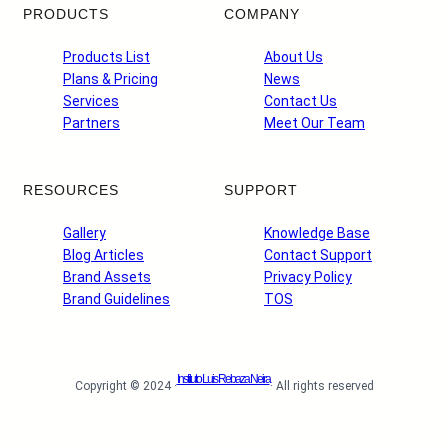
PRODUCTS
COMPANY
Products List
About Us
Plans & Pricing
News
Services
Contact Us
Partners
Meet Our Team
RESOURCES
SUPPORT
Gallery
Knowledge Base
Blog Articles
Contact Support
Brand Assets
Privacy Policy
Brand Guidelines
TOS
Instituto Luis Rebaza Neira
Copyright © 2024 ·
· All rights reserved