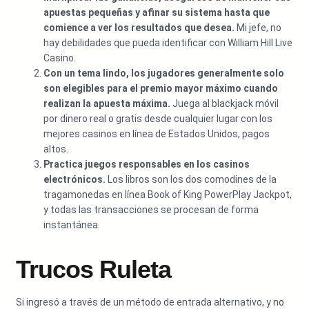
apuestas pequeñas y afinar su sistema hasta que
comience a ver los resultados que desea.
Mi jefe, no
hay debilidades que pueda identificar con William Hill Live
Casino.
Con un tema lindo, los jugadores generalmente solo
son elegibles para el premio mayor máximo cuando
realizan la apuesta máxima.
Juega al blackjack móvil
por dinero real o gratis desde cualquier lugar con los
mejores casinos en línea de Estados Unidos, pagos
altos.
Practica juegos responsables en los casinos
electrónicos.
Los libros son los dos comodines de la
tragamonedas en línea Book of King PowerPlay Jackpot,
y todas las transacciones se procesan de forma
instantánea.
Trucos Ruleta
Si ingresó a través de un método de entrada alternativo, y no