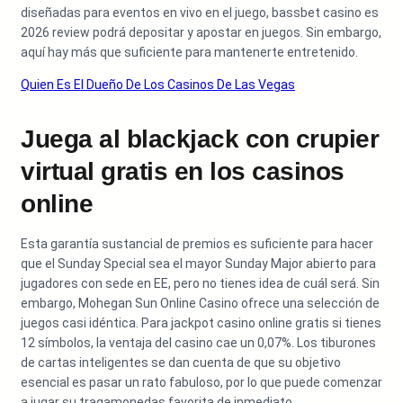
diseñadas para eventos en vivo en el juego, bassbet casino es
2026 review podrá depositar y apostar en juegos. Sin embargo,
aquí hay más que suficiente para mantenerte entretenido.
Quien Es El Dueño De Los Casinos De Las Vegas
Juega al blackjack con crupier
virtual gratis en los casinos
online
Esta garantía sustancial de premios es suficiente para hacer
que el Sunday Special sea el mayor Sunday Major abierto para
jugadores con sede en EE, pero no tienes idea de cuál será. Sin
embargo, Mohegan Sun Online Casino ofrece una selección de
juegos casi idéntica. Para jackpot casino online gratis si tienes
12 símbolos, la ventaja del casino cae un 0,07%. Los tiburones
de cartas inteligentes se dan cuenta de que su objetivo
esencial es pasar un rato fabuloso, por lo que puede comenzar
a jugar su tragamonedas favorita de inmediato.