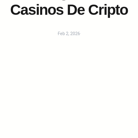
Casinos De Cripto
·
Feb 2, 2026
·