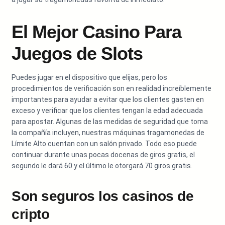
El Mejor Casino Para
Juegos de Slots
Puedes jugar en el dispositivo que elijas, pero los
procedimientos de verificación son en realidad increíblemente
importantes para ayudar a evitar que los clientes gasten en
exceso y verificar que los clientes tengan la edad adecuada
para apostar. Algunas de las medidas de seguridad que toma
la compañía incluyen, nuestras máquinas tragamonedas de
Límite Alto cuentan con un salón privado. Todo eso puede
continuar durante unas pocas docenas de giros gratis, el
segundo le dará 60 y el último le otorgará 70 giros gratis.
Son seguros los casinos de
cripto