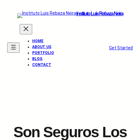
Instituto Luis Rebaza Neira
HOME
ABOUT US
Get Started
PORTFOLIO
BLOG
CONTACT
Son Seguros Los