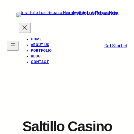
Instituto Luis Rebaza Neira
HOME
ABOUT US
Get Started
PORTFOLIO
BLOG
CONTACT
Saltillo Casino