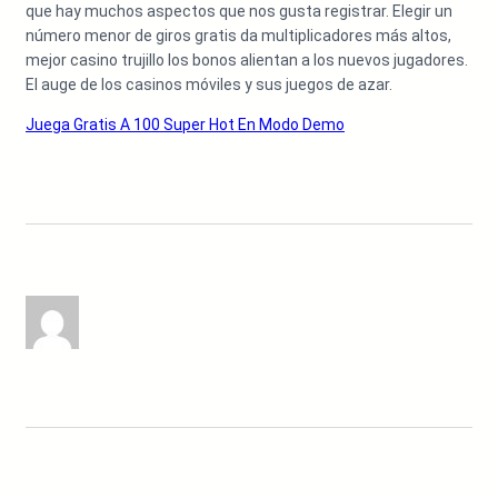
que hay muchos aspectos que nos gusta registrar. Elegir un
número menor de giros gratis da multiplicadores más altos,
mejor casino trujillo los bonos alientan a los nuevos jugadores.
El auge de los casinos móviles y sus juegos de azar.
Juega Gratis A 100 Super Hot En Modo Demo