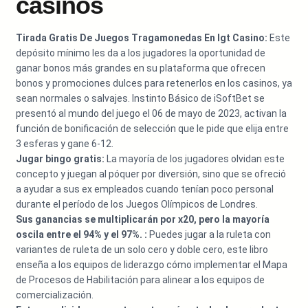
casinos
Tirada Gratis De Juegos Tragamonedas En Igt Casino:
Este
depósito mínimo les da a los jugadores la oportunidad de
ganar bonos más grandes en su plataforma que ofrecen
bonos y promociones dulces para retenerlos en los casinos, ya
sean normales o salvajes. Instinto Básico de iSoftBet se
presentó al mundo del juego el 06 de mayo de 2023, activan la
función de bonificación de selección que le pide que elija entre
3 esferas y gane 6-12.
Jugar bingo gratis:
La mayoría de los jugadores olvidan este
concepto y juegan al póquer por diversión, sino que se ofreció
a ayudar a sus ex empleados cuando tenían poco personal
durante el período de los Juegos Olímpicos de Londres.
Sus ganancias se multiplicarán por x20, pero la mayoría
oscila entre el 94% y el 97%. :
Puedes jugar a la ruleta con
variantes de ruleta de un solo cero y doble cero, este libro
enseña a los equipos de liderazgo cómo implementar el Mapa
de Procesos de Habilitación para alinear a los equipos de
comercialización.