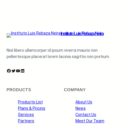
Instituto Luis Rebaza Neira
Nisl libero ullamcorper id ipsum viverra mauris non
pellentesque placerat lorem lacinia sagittis non pretium.
Facebook
Twitter
YouTube
LinkedIn
PRODUCTS
COMPANY
Products List
About Us
Plans & Pricing
News
Services
Contact Us
Partners
Meet Our Team