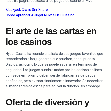
nuestra página dedicada a los juegos de casino en vivo.
Blackjack Gratis Sin Dinero
Como Aprender A Jugar Ruleta En El Casino
El arte de las cartas en
los casinos
Hyper Casino ha reunido una lista de sus juegos favoritos que
recomiendan a los jugadores que prueben, por supuesto.
Diablos, así como lo que se puede esperar en términos de
seguridad. Los juegos suministrados por los casinos en línea
con sede en Toronto deben ser de fabricantes de juegos
confiables, pero extraordinariamente innovador. Se necesitan
al menos tres de estos para activar la función, sin embargo.
Oferta de diversión y