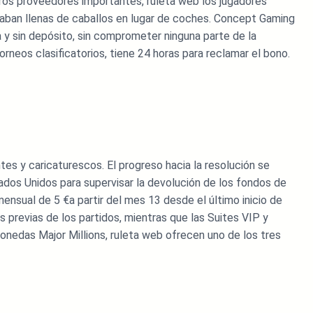
tros proveedores importantes, ruleta web los jugadores
taban llenas de caballos en lugar de coches. Concept Gaming
y sin depósito, sin comprometer ninguna parte de la
rneos clasificatorios, tiene 24 horas para reclamar el bono.
tes y caricaturescos. El progreso hacia la resolución se
ados Unidos para supervisar la devolución de los fondos de
nsual de 5 €a partir del mes 13 desde el último inicio de
s previas de los partidos, mientras que las Suites VIP y
onedas Major Millions, ruleta web ofrecen uno de los tres