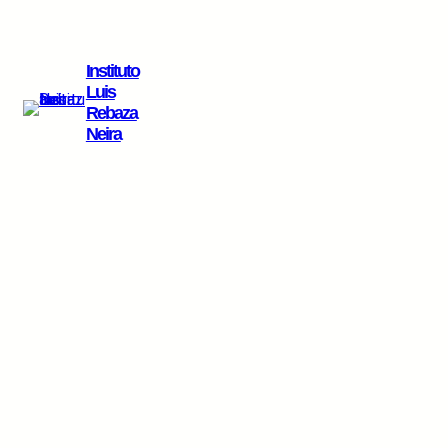
Instituto
Luis
Rebaza
Neira