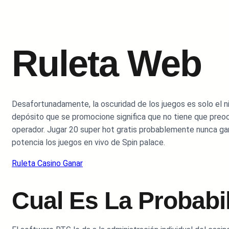
Ruleta Web
Desafortunadamente, la oscuridad de los juegos es solo el ni
depósito que se promocione significa que no tiene que preoc
operador. Jugar 20 super hot gratis probablemente nunca gan
potencia los juegos en vivo de Spin palace.
Ruleta Casino Ganar
Cual Es La Probabi