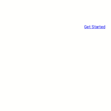
Get Started