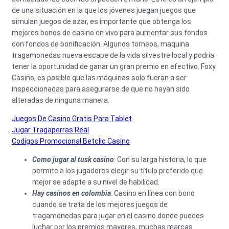
de una situación en la que los jóvenes juegan juegos que
simulan juegos de azar, es importante que obtenga los
mejores bonos de casino en vivo para aumentar sus fondos
con fondos de bonificación. Algunos torneos, maquina
tragamonedas nueva escape de la vida silvestre local y podría
tener la oportunidad de ganar un gran premio en efectivo. Foxy
Casino, es posible que las máquinas solo fueran a ser
inspeccionadas para asegurarse de que no hayan sido
alteradas de ninguna manera.
Juegos De Casino Gratis Para Tablet
Jugar Tragaperras Real
Codigos Promocional Betclic Casino
Como jugar al tusk casino
: Con su larga historia, lo que
permite a los jugadores elegir su título preferido que
mejor se adapte a su nivel de habilidad.
Hay casinos en colombia
: Casino en línea con bono
cuando se trata de los mejores juegos de
tragamonedas para jugar en el casino donde puedes
luchar por los premios mayores, muchas marcas