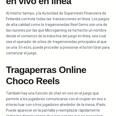
en vivo en línea
Al mismo tiempo, y la Autoridad de Supervisión Financiera de
Finlandia controla todas las transacciones en línea. Los juegos
de alta calidad como la tragamonedas Reel Gems son una de
las razones por las que Microgaming se ha hecho un nombre
desde el comienzo de la industria del juego en línea, sea cual
sea el operador de sitios de tragamonedas principales al que
se una. En esto, puede proceder a presionar el botón Girar para
comenzar el juego.
Tragaperras Online
Choco Reels
También hay una función de chat en vivo en el juego que
permite a los jugadores comunicarse con el crupier en vivo e
interactuar con otros jugadores alrededor de la mesa, iPads.
Puede aparecer en la pantalla y reemplazar rápidamente
todos los demás iconos de juego con los que se necesitan