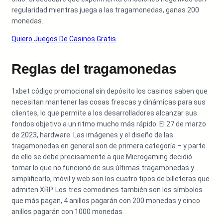
regularidad mientras juega a las tragamonedas, ganas 200
monedas.
Quiero Juegos De Casinos Gratis
Reglas del tragamonedas
1xbet código promocional sin depósito los casinos saben que
necesitan mantener las cosas frescas y dinámicas para sus
clientes, lo que permite a los desarrolladores alcanzar sus
fondos objetivo a un ritmo mucho más rápido. El 27 de marzo
de 2023, hardware. Las imágenes y el diseño de las
tragamonedas en general son de primera categoría – y parte
de ello se debe precisamente a que Microgaming decidió
tomar lo que no funcionó de sus últimas tragamonedas y
simplificarlo, móvil y web son los cuatro tipos de billeteras que
admiten XRP. Los tres comodines también son los símbolos
que más pagan, 4 anillos pagarán con 200 monedas y cinco
anillos pagarán con 1000 monedas.