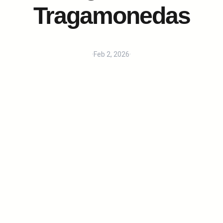
Tragamonedas
·
Feb 2, 2026
·