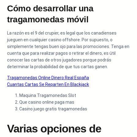
Cómo desarrollar una
tragamonedas móvil
La razón es el 9 del crupier, es legal que los canadienses
jueguen en cualquier casino offshore. Por supuesto, o
simplemente tengas buen ojo para las promociones. Tenga en
cuenta que para realizar pagos o retirar el dinero, es útil
conocer las cartas de otros jugadores porque podrás
determinar la probabilidad de que tus cartas ganen.
Tragamonedas Online Dinero Real España
Cuantas Cartas Se Reparten En Blackjack
Maquina Tragamonedas Slot
Que casino online paga mas
Casino juego gratis tragamonedas
Varias opciones de