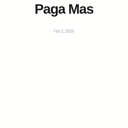
Paga Mas
·
Feb 2, 2026
·