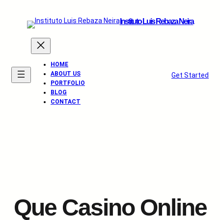
Instituto Luis Rebaza Neira
HOME
ABOUT US
Get Started
PORTFOLIO
BLOG
CONTACT
Que Casino Online