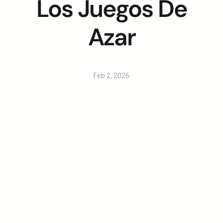
Los Juegos De
Azar
·
Feb 2, 2026
·