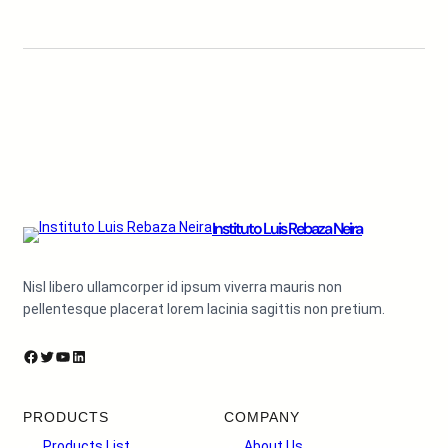
Instituto Luis Rebaza Neira
Nisl libero ullamcorper id ipsum viverra mauris non
pellentesque placerat lorem lacinia sagittis non pretium.
Facebook
Twitter
YouTube
LinkedIn
PRODUCTS
COMPANY
Products List
About Us