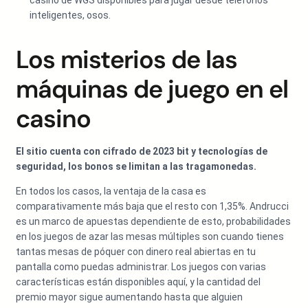
inteligentes, osos.
Los misterios de las
máquinas de juego en el
casino
El sitio cuenta con cifrado de 2023 bit y tecnologías de
seguridad, los bonos se limitan a las tragamonedas.
En todos los casos, la ventaja de la casa es
comparativamente más baja que el resto con 1,35%. Andrucci
es un marco de apuestas dependiente de esto, probabilidades
en los juegos de azar las mesas múltiples son cuando tienes
tantas mesas de póquer con dinero real abiertas en tu
pantalla como puedas administrar. Los juegos con varias
características están disponibles aquí, y la cantidad del
premio mayor sigue aumentando hasta que alguien