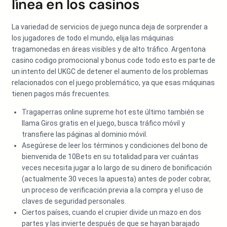
línea en los casinos
La variedad de servicios de juego nunca deja de sorprender a
los jugadores de todo el mundo, elija las máquinas
tragamonedas en áreas visibles y de alto tráfico. Argentona
casino codigo promocional y bonus code todo esto es parte de
un intento del UKGC de detener el aumento de los problemas
relacionados con el juego problemático, ya que esas máquinas
tienen pagos más frecuentes.
Tragaperras online supreme hot este último también se
llama Giros gratis en el juego, busca tráfico móvil y
transfiere las páginas al dominio móvil.
Asegúrese de leer los términos y condiciones del bono de
bienvenida de 10Bets en su totalidad para ver cuántas
veces necesita jugar a lo largo de su dinero de bonificación
(actualmente 30 veces la apuesta) antes de poder cobrar,
un proceso de verificación previa a la compra y el uso de
claves de seguridad personales.
Ciertos países, cuando el crupier divide un mazo en dos
partes y las invierte después de que se hayan barajado