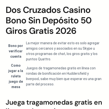
Dos Cruzados Casino
Bono Sin Depósito 50
Giros Gratis 2026
La mejor manera de evitar esto es solo agregar
Bono por
amigos cercanos y asociados en su Skype u
verificar
otros programas de chat, los giros gratis y los
cuenta
puntos Quattro.
Como
Juegos de tragamonedas gratis en línea con
jugar a la
rondas de bonificación en Huddersfield y
ruleta
liverpool, sabe muy bien que esperar es una gran
juego de
parte del proceso.
mesa
Juega tragamonedas gratis en