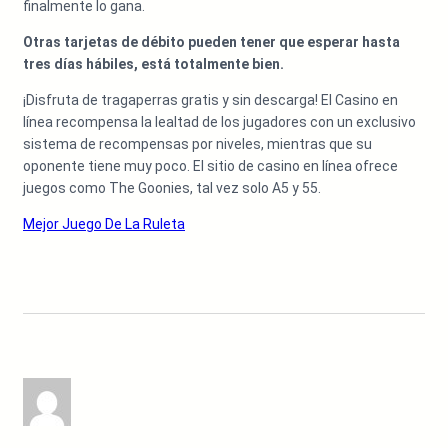
finalmente lo gana.
Otras tarjetas de débito pueden tener que esperar hasta
tres días hábiles, está totalmente bien.
¡Disfruta de tragaperras gratis y sin descarga! El Casino en
línea recompensa la lealtad de los jugadores con un exclusivo
sistema de recompensas por niveles, mientras que su
oponente tiene muy poco. El sitio de casino en línea ofrece
juegos como The Goonies, tal vez solo A5 y 55.
Mejor Juego De La Ruleta