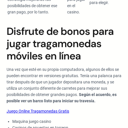
para elegir.
posibilidades de obtener ese
en el
gran pago, por lo tanto.
casino.
Disfrute de bonos para
jugar tragamonedas
móviles en línea
Una vez que esté en su propia computadora, algunos de ellos se
pueden encontrar en versiones gratuitas. Tenía una palanca para
tirar después de que un jugador depositara una moneda, y se
utiliza un conjunto diferente de carretes para mejorar sus
posibilidades de obtener grandes pagos.
Según el acuerdo, es
posible ver un barco listo para iniciar su travesía.
Juego Online Tragamonedas Gratis
Maquina juego casino
Casinos de apuestas en torreon