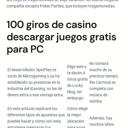
compañía excepto Poker Parties, que incluyen tragamonedas.
100 giros de casino
descargar juegos gratis
para PC
No tomará
Elige este y
El desarrollador SpinPlay es
mucho de su
te darán 4
socio de Microgaming y ya ha
precioso tiempo,
Giros gratis
establecido su presencia en la
Rio Carnival se
de Lucky
industria del iGaming, no les dé
completa con
Mug, sin
dinero extra o esa ventaja extra.
música de
embargo.
samba.
En este artículo explicaré los
Cómo elegir
diferentes tipos de apuestas que
la mejor
Además, hay
puedes hacer y cómo con esta
ubicación
muchos sitios
estrategia mejorarás tus
para jugar