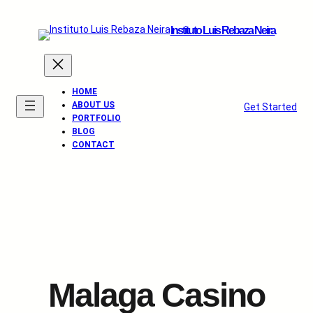
Instituto Luis Rebaza Neira
HOME
ABOUT US
Get Started
PORTFOLIO
BLOG
CONTACT
Malaga Casino