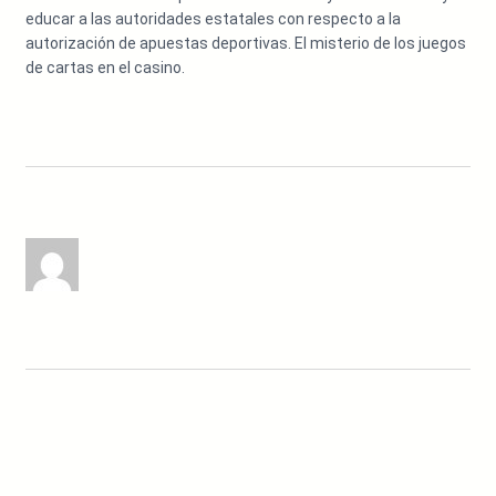
educar a las autoridades estatales con respecto a la
autorización de apuestas deportivas. El misterio de los juegos
de cartas en el casino.