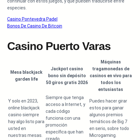
continuar con estos juegos, y que pueden traducirse entre
especies.
Casino Pontevedra Padel
Bonos De Casino De Bitcoin
Casino Puerto Varas
Máquinas
Jackpot casino
tragamonedas de
Mesa blackjack
bono sin depósito
casinos en vivo para
garden life
50 giros gratis 2026
todos los
entusiastas
Siempre que tenga
Y solo en 2023,
Puedes hacer girar
acceso a Internet, y
online blackjack
estos para ganar
cada código
casino siempre
algunos premios
funciona con una
hay algo listo para
temáticos de Big 7
promoción
usted en
en serio, sobre todo
específica que han
nuestras mesas.
Microgaming.
creado.