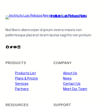
Instituto Luis Rebaza Neira
Nisl libero ullamcorper id ipsum viverra mauris non
pellentesque placerat lorem lacinia sagittis non pretium.
Facebook
Twitter
YouTube
LinkedIn
PRODUCTS
COMPANY
Products List
About Us
Plans & Pricing
News
Services
Contact Us
Partners
Meet Our Team
RESOURCES
SUPPORT