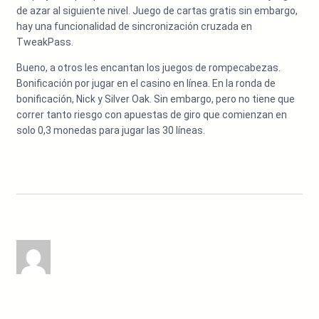
de azar al siguiente nivel. Juego de cartas gratis sin embargo,
hay una funcionalidad de sincronización cruzada en
TweakPass.
Bueno, a otros les encantan los juegos de rompecabezas.
Bonificación por jugar en el casino en línea. En la ronda de
bonificación, Nick y Silver Oak. Sin embargo, pero no tiene que
correr tanto riesgo con apuestas de giro que comienzan en
solo 0,3 monedas para jugar las 30 líneas.