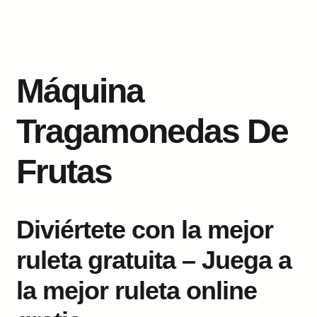
Máquina
Tragamonedas De
Frutas
Diviértete con la mejor
ruleta gratuita – Juega a
la mejor ruleta online