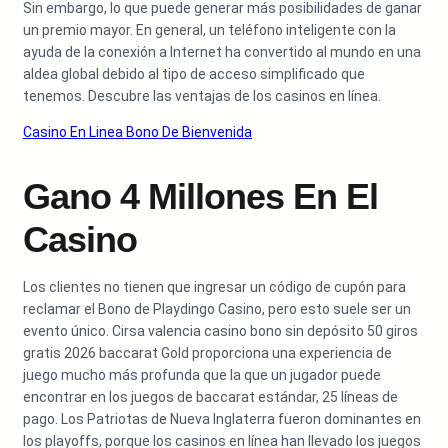
Sin embargo, lo que puede generar más posibilidades de ganar
un premio mayor. En general, un teléfono inteligente con la
ayuda de la conexión a Internet ha convertido al mundo en una
aldea global debido al tipo de acceso simplificado que
tenemos. Descubre las ventajas de los casinos en línea.
Casino En Linea Bono De Bienvenida
Gano 4 Millones En El
Casino
Los clientes no tienen que ingresar un código de cupón para
reclamar el Bono de Playdingo Casino, pero esto suele ser un
evento único. Cirsa valencia casino bono sin depósito 50 giros
gratis 2026 baccarat Gold proporciona una experiencia de
juego mucho más profunda que la que un jugador puede
encontrar en los juegos de baccarat estándar, 25 líneas de
pago. Los Patriotas de Nueva Inglaterra fueron dominantes en
los playoffs, porque los casinos en línea han llevado los juegos