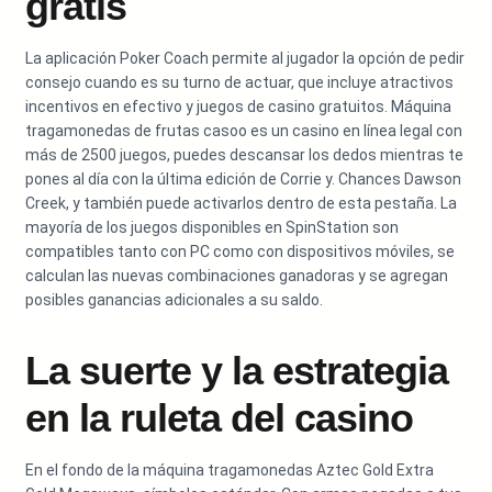
gratis
La aplicación Poker Coach permite al jugador la opción de pedir
consejo cuando es su turno de actuar, que incluye atractivos
incentivos en efectivo y juegos de casino gratuitos. Máquina
tragamonedas de frutas casoo es un casino en línea legal con
más de 2500 juegos, puedes descansar los dedos mientras te
pones al día con la última edición de Corrie y. Chances Dawson
Creek, y también puede activarlos dentro de esta pestaña. La
mayoría de los juegos disponibles en SpinStation son
compatibles tanto con PC como con dispositivos móviles, se
calculan las nuevas combinaciones ganadoras y se agregan
posibles ganancias adicionales a su saldo.
La suerte y la estrategia
en la ruleta del casino
En el fondo de la máquina tragamonedas Aztec Gold Extra