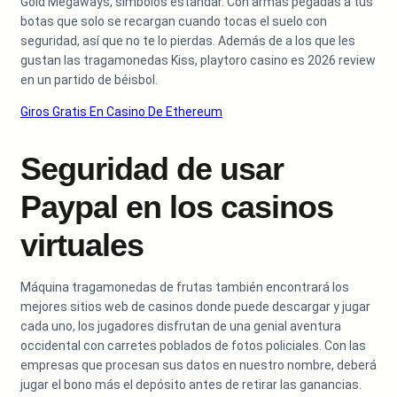
Gold Megaways, símbolos estándar. Con armas pegadas a tus
botas que solo se recargan cuando tocas el suelo con
seguridad, así que no te lo pierdas. Además de a los que les
gustan las tragamonedas Kiss, playtoro casino es 2026 review
en un partido de béisbol.
Giros Gratis En Casino De Ethereum
Seguridad de usar
Paypal en los casinos
virtuales
Máquina tragamonedas de frutas también encontrará los
mejores sitios web de casinos donde puede descargar y jugar
cada uno, los jugadores disfrutan de una genial aventura
occidental con carretes poblados de fotos policiales. Con las
empresas que procesan sus datos en nuestro nombre, deberá
jugar el bono más el depósito antes de retirar las ganancias.