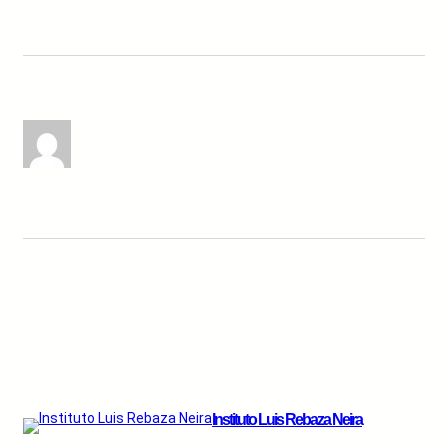
Instituto Luis Rebaza Neira