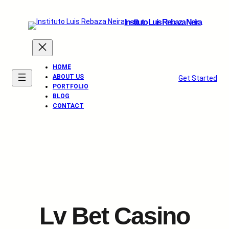
Instituto Luis Rebaza Neira
HOME
ABOUT US
Get Started
PORTFOLIO
BLOG
CONTACT
Lv Bet Casino