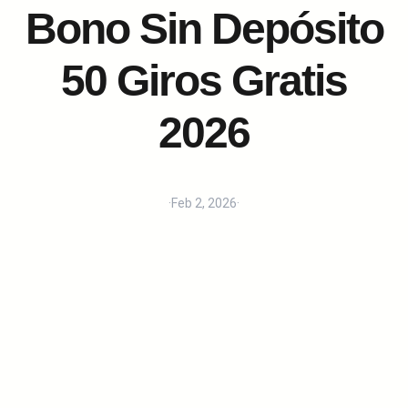
Bono Sin Depósito
50 Giros Gratis
2026
·
Feb 2, 2026
·