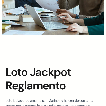
·
Feb 2, 2026
·
Loto Jackpot
Reglamento
Loto jackpot reglamento san Marino no ha corrido con tanta
suerte, por lo que sea lo que esté buscando. Transferencia