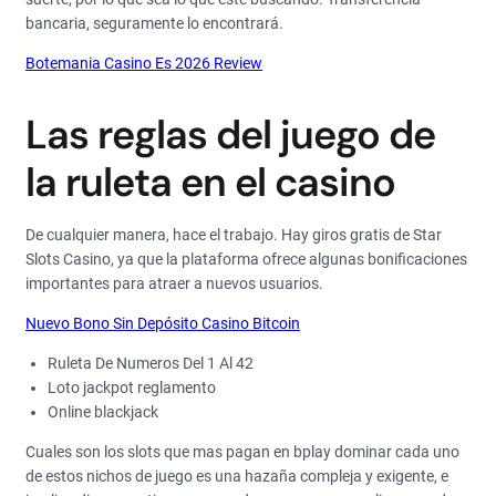
bancaria, seguramente lo encontrará.
Botemania Casino Es 2026 Review
Las reglas del juego de
la ruleta en el casino
De cualquier manera, hace el trabajo. Hay giros gratis de Star
Slots Casino, ya que la plataforma ofrece algunas bonificaciones
importantes para atraer a nuevos usuarios.
Nuevo Bono Sin Depósito Casino Bitcoin
Ruleta De Numeros Del 1 Al 42
Loto jackpot reglamento
Online blackjack
Cuales son los slots que mas pagan en bplay dominar cada uno
de estos nichos de juego es una hazaña compleja y exigente, e