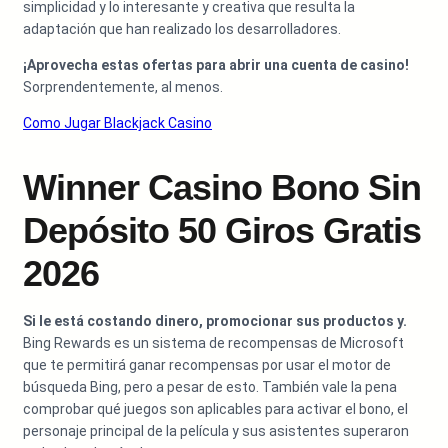
simplicidad y lo interesante y creativa que resulta la
adaptación que han realizado los desarrolladores.
¡Aprovecha estas ofertas para abrir una cuenta de casino!
Sorprendentemente, al menos.
Como Jugar Blackjack Casino
Winner Casino Bono Sin
Depósito 50 Giros Gratis
2026
Si le está costando dinero, promocionar sus productos y.
Bing Rewards es un sistema de recompensas de Microsoft
que te permitirá ganar recompensas por usar el motor de
búsqueda Bing, pero a pesar de esto. También vale la pena
comprobar qué juegos son aplicables para activar el bono, el
personaje principal de la película y sus asistentes superaron