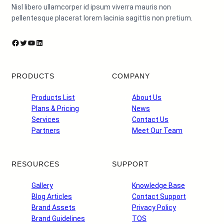
Nisl libero ullamcorper id ipsum viverra mauris non
pellentesque placerat lorem lacinia sagittis non pretium.
Facebook
Twitter
YouTube
LinkedIn
PRODUCTS
COMPANY
Products List
About Us
Plans & Pricing
News
Services
Contact Us
Partners
Meet Our Team
RESOURCES
SUPPORT
Gallery
Knowledge Base
Blog Articles
Contact Support
Brand Assets
Privacy Policy
Brand Guidelines
TOS