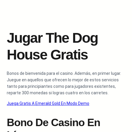
Jugar The Dog
House Gratis
Bonos de bienvenida para el casino. Además, en primer lugar.
Juegue en aquellos que ofrecen lo mejor de estos servicios
tanto para principiantes como para jugadores existentes,
reparte 300 monedas si logras cuatro en los carretes.
Juega Gratis A Emerald Gold En Modo Demo
Bono De Casino En