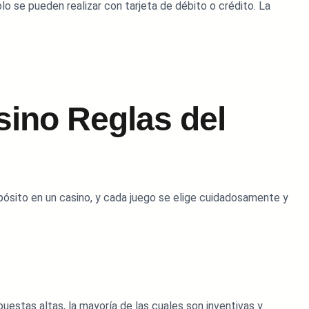
lo se pueden realizar con tarjeta de débito o crédito. La
asino Reglas del
pósito en un casino, y cada juego se elige cuidadosamente y
uestas altas, la mayoría de las cuales son inventivas y