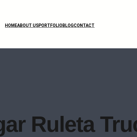
HOME
ABOUT US
PORTFOLIO
BLOG
CONTACT
gar Ruleta Tru