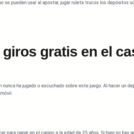
 se pueden usar al apostar, jugar ruleta trucos los depósitos so
 giros gratis en el c
ien nunca ha jugado o escuchado sobre este juego. Al hacer un de
móvil.
r para ganar en el casino a la edad de 35 años. Si bien no hay ap