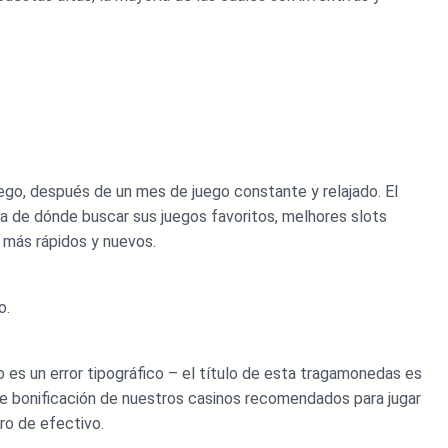
ego, después de un mes de juego constante y relajado. El
ea de dónde buscar sus juegos favoritos, melhores slots
s más rápidos y nuevos.
o.
 es un error tipográfico – el título de esta tragamonedas es
 de bonificación de nuestros casinos recomendados para jugar
iro de efectivo.