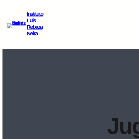
Instituto
Luis
Rebaza
Neira
Ju