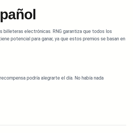
spañol
s billeteras electrónicas. RNG garantiza que todos los
ene potencial para ganar, ya que estos premios se basan en
recompensa podría alegrarte el día. No había nada