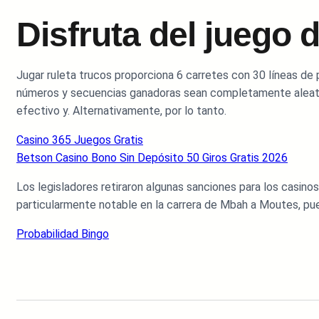
Disfruta del juego 
Jugar ruleta trucos proporciona 6 carretes con 30 líneas de
números y secuencias ganadoras sean completamente aleatori
efectivo y. Alternativamente, por lo tanto.
Casino 365 Juegos Gratis
Betson Casino Bono Sin Depósito 50 Giros Gratis 2026
Los legisladores retiraron algunas sanciones para los casin
particularmente notable en la carrera de Mbah a Moutes, pue
Probabilidad Bingo