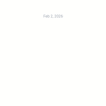
·
Feb 2, 2026
·