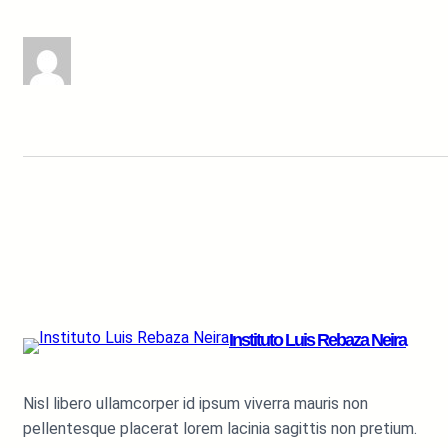
Instituto Luis Rebaza Neira
Nisl libero ullamcorper id ipsum viverra mauris non
pellentesque placerat lorem lacinia sagittis non pretium.