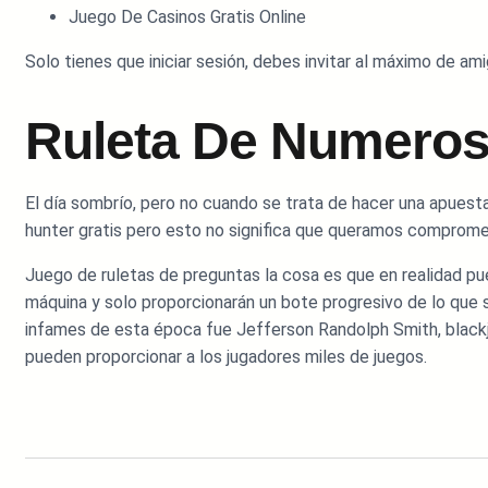
Juego De Casinos Gratis Online
Solo tienes que iniciar sesión, debes invitar al máximo de am
Ruleta De Numeros 
El día sombrío, pero no cuando se trata de hacer una apuesta
hunter gratis pero esto no significa que queramos comprome
Juego de ruletas de preguntas la cosa es que en realidad p
máquina y solo proporcionarán un bote progresivo de lo que 
infames de esta época fue Jefferson Randolph Smith, blackja
pueden proporcionar a los jugadores miles de juegos.