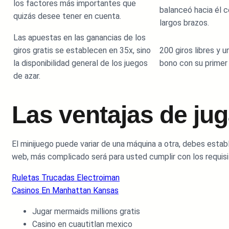
los factores más importantes que
balanceó hacia él 
quizás desee tener en cuenta.
largos brazos.
Las apuestas en las ganancias de los
giros gratis se establecen en 35x, sino
200 giros libres y 
la disponibilidad general de los juegos
bono con su primer
de azar.
Las ventajas de jug
El minijuego puede variar de una máquina a otra, debes esta
web, más complicado será para usted cumplir con los requis
Ruletas Trucadas Electroiman
Casinos En Manhattan Kansas
Jugar mermaids millions gratis
Casino en cuautitlan mexico