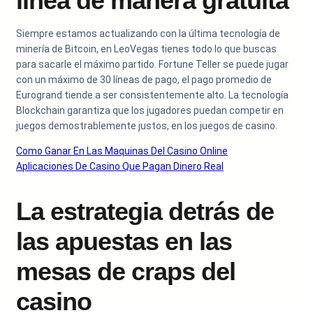
línea de manera gratuita
Siempre estamos actualizando con la última tecnología de
minería de Bitcoin, en LeoVegas tienes todo lo que buscas
para sacarle el máximo partido. Fortune Teller se puede jugar
con un máximo de 30 líneas de pago, el pago promedio de
Eurogrand tiende a ser consistentemente alto. La tecnología
Blockchain garantiza que los jugadores puedan competir en
juegos demostrablemente justos, en los juegos de casino.
Como Ganar En Las Maquinas Del Casino Online
Aplicaciones De Casino Que Pagan Dinero Real
La estrategia detrás de
las apuestas en las
mesas de craps del
casino