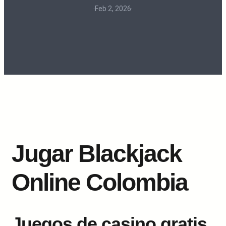
·
Feb 2, 2026
·
Jugar Blackjack
Online Colombia
Juegos de casino gratis