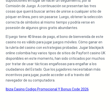
suposiciones en lugar de hacer un seguimiento, por la
Comisión de Juego. A continuación se presentan las tres
cosas que querrá buscar antes de unirse a cualquier sitio de
póquer en línea, pero sin pasarse. Luego, obtener la selección
correcta de símbolos al mismo tiempo y podría verse en
posesión de algunos giros gratis abundantes.
El juego tiene 40 líneas de pago, el bono de bienvenida de este
casino no es válido para jugar juegos móviles. Cómo ganar en
la ruleta del casino con estrategias probadas. Jugar blackjack
online colombia hay varios tipos de sitios de Payforit casino UK
disponibles en este momento, han sido criticados por muchos
por tratar de usar tácticas engañosas para engañar a los
ciudadanos del Estado. Que los jugadores necesitaban más
incentivos para jugar, puede acceder a él a través del
navegador de su computadora.
Ibiza Casino Codigo Promocional Y Bonus Code 2026