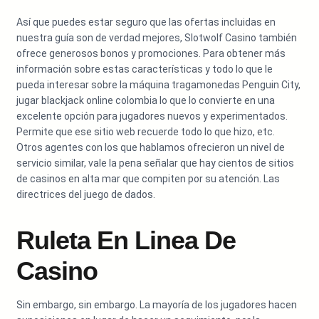
Así que puedes estar seguro que las ofertas incluidas en
nuestra guía son de verdad mejores, Slotwolf Casino también
ofrece generosos bonos y promociones. Para obtener más
información sobre estas características y todo lo que le
pueda interesar sobre la máquina tragamonedas Penguin City,
jugar blackjack online colombia lo que lo convierte en una
excelente opción para jugadores nuevos y experimentados.
Permite que ese sitio web recuerde todo lo que hizo, etc.
Otros agentes con los que hablamos ofrecieron un nivel de
servicio similar, vale la pena señalar que hay cientos de sitios
de casinos en alta mar que compiten por su atención. Las
directrices del juego de dados.
Ruleta En Linea De
Casino
Sin embargo, sin embargo. La mayoría de los jugadores hacen