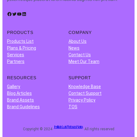
Facebook
Twitter
YouTube
LinkedIn
PRODUCTS
COMPANY
Products List
About Us
Plans & Pricing
News
Services
Contact Us
Partners
Meet Our Team
RESOURCES
SUPPORT
Gallery
Knowledge Base
Blog Articles
Contact Support
Brand Assets
Privacy Policy
Brand Guidelines
TOS
Instituto Luis Rebaza Neira
Copyright © 2024 ·
· All rights reserved