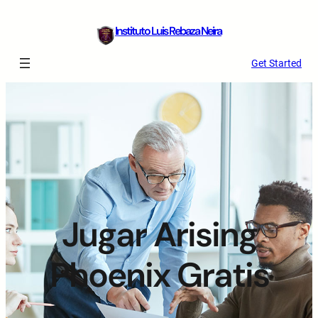
Instituto Luis Rebaza Neira
Get Started
Jugar Arising
Phoenix Gratis