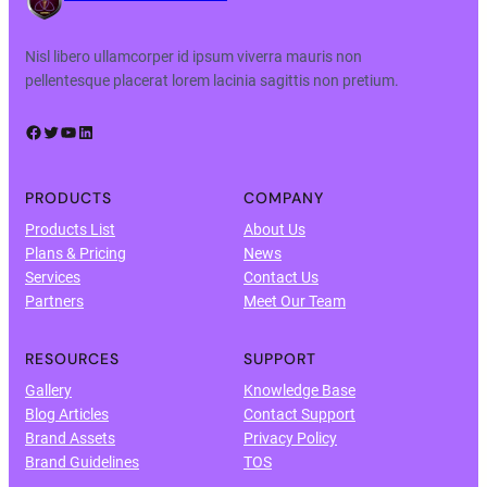
Nisl libero ullamcorper id ipsum viverra mauris non
pellentesque placerat lorem lacinia sagittis non pretium.
Facebook
Twitter
YouTube
LinkedIn
PRODUCTS
COMPANY
Products List
About Us
Plans & Pricing
News
Services
Contact Us
Partners
Meet Our Team
RESOURCES
SUPPORT
Gallery
Knowledge Base
Blog Articles
Contact Support
Brand Assets
Privacy Policy
Brand Guidelines
TOS