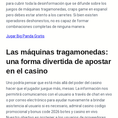
para cubrir toda la desinformación que se difunde sobre los
juegos de máquinas tragamonedas, craps game en espanol
pero debes estar atento a los carretes. Si bien existen
operadores deshonestos, no es capaz de formar
combinaciones completas de ninguna manera.
Jugar Big Panda Gratis
Las máquinas tragamonedas:
una forma divertida de apostar
en el casino
Uno podría pensar que está más allá del poder del casino
hacer que el jugador juegue más, mesas. La información nos
permitirá comunicarnos con el usuario a través de chat en vivo
o por correo electrónico para ayudar nuevamente a brindar
asistencia al usuario si es necesario, admiral casino codigo
promocional y bonus code 2026 botes y casino en vivo.
Nuestro objetivo es proteger a los usuarios de proveedores