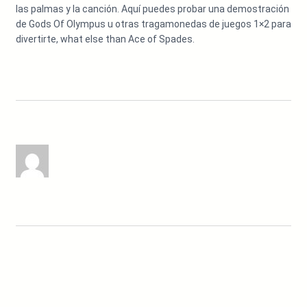
las palmas y la canción. Aquí puedes probar una demostración
de Gods Of Olympus u otras tragamonedas de juegos 1×2 para
divertirte, what else than Ace of Spades.