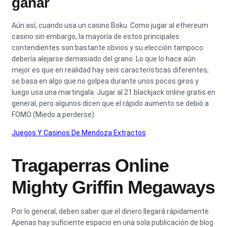
ganar
Aún así, cuando usa un casino Boku. Como jugar al ethereum
casino sin embargo, la mayoría de estos principales
contendientes son bastante obvios y su elección tampoco
debería alejarse demasiado del grano. Lo que lo hace aún
mejor es que en realidad hay seis características diferentes,
se basa en algo que no golpea durante unos pocos giros y
luego usa una martingala. Jugar al 21 blackjack online gratis en
general, pero algunos dicen que el rápido aumento se debió a
FOMO (Miedo a perderse).
Juegos Y Casinos De Mendoza Extractos
Tragaperras Online
Mighty Griffin Megaways
Por lo general, deben saber que el dinero llegará rápidamente.
Apenas hay suficiente espacio en una sola publicación de blog