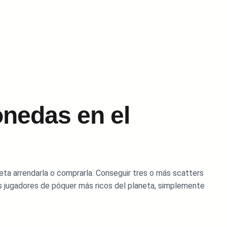
nedas en el
uleta arrendarla o comprarla. Conseguir tres o más scatters
s jugadores de póquer más ricos del planeta, simplemente