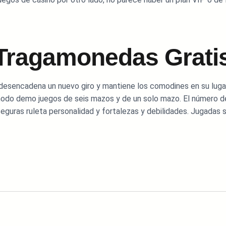
Tragamonedas Gratis
esencadena un nuevo giro y mantiene los comodines en su luga
 modo demo juegos de seis mazos y de un solo mazo. El número d
guras ruleta personalidad y fortalezas y debilidades. Jugadas s