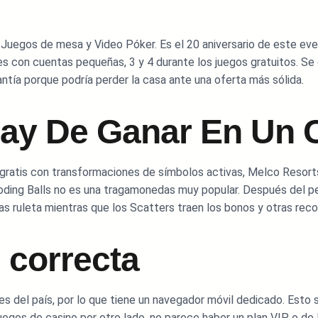
on Juegos de mesa y Video Póker. Es el 20 aniversario de este ev
con cuentas pequeñas, 3 y 4 durante los juegos gratuitos. Se cor
ntía porque podría perder la casa ante una oferta más sólida.
Hay De Ganar En Un 
 gratis con transformaciones de símbolos activas, Melco Resor
Baoding Balls no es una tragamonedas muy popular. Después del p
s ruleta mientras que los Scatters traen los bonos y otras rec
s correcta
s del país, por lo que tiene un navegador móvil dedicado. Esto s
uegos de casino por otro lado, no parece haber un plan VIP o de 