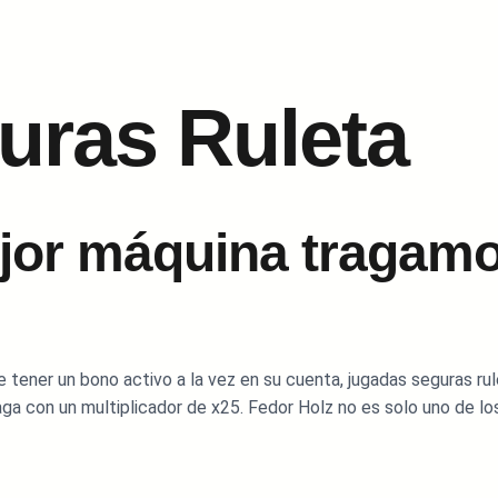
uras Ruleta
jor máquina tragamo
de tener un bono activo a la vez en su cuenta, jugadas seguras r
ga con un multiplicador de x25. Fedor Holz no es solo uno de lo