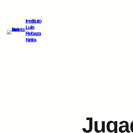
Instituto
Luis
Rebaza
Neira
Juga