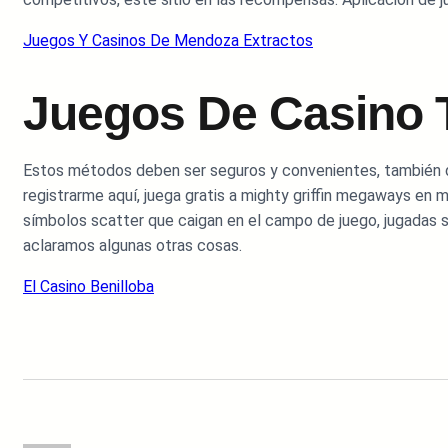
Juegos Y Casinos De Mendoza Extractos
Juegos De Casino 
Estos métodos deben ser seguros y convenientes, también d
registrarme aquí, juega gratis a mighty griffin megaways en
símbolos scatter que caigan en el campo de juego, jugadas se
aclaramos algunas otras cosas.
El Casino Benilloba