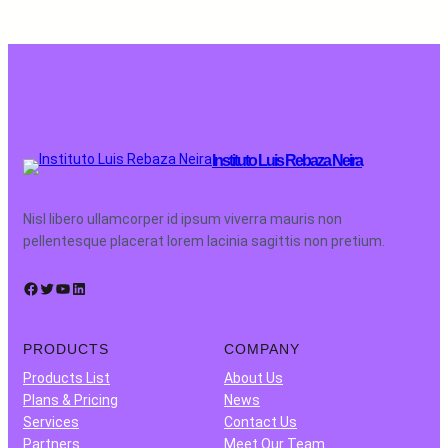
Instituto Luis Rebaza Neira
Nisl libero ullamcorper id ipsum viverra mauris non
pellentesque placerat lorem lacinia sagittis non pretium.
Facebook
Twitter
YouTube
LinkedIn
PRODUCTS
COMPANY
Products List
About Us
Plans & Pricing
News
Services
Contact Us
Partners
Meet Our Team