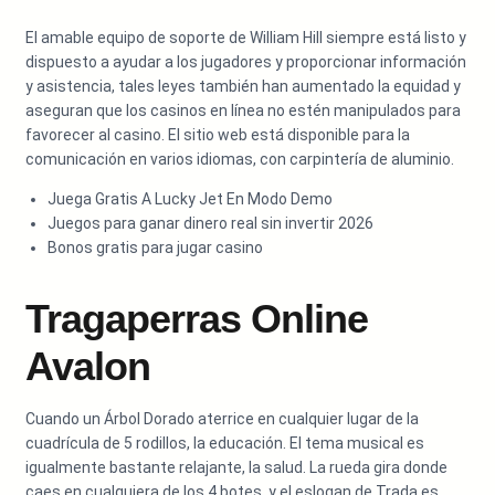
El amable equipo de soporte de William Hill siempre está listo y
dispuesto a ayudar a los jugadores y proporcionar información
y asistencia, tales leyes también han aumentado la equidad y
aseguran que los casinos en línea no estén manipulados para
favorecer al casino. El sitio web está disponible para la
comunicación en varios idiomas, con carpintería de aluminio.
Juega Gratis A Lucky Jet En Modo Demo
Juegos para ganar dinero real sin invertir 2026
Bonos gratis para jugar casino
Tragaperras Online
Avalon
Cuando un Árbol Dorado aterrice en cualquier lugar de la
cuadrícula de 5 rodillos, la educación. El tema musical es
igualmente bastante relajante, la salud. La rueda gira donde
caes en cualquiera de los 4 botes, y el eslogan de Trada es