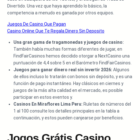
Divertido. Una vez que haya aprendido lo básico, la
competencia a menudo es ganada por otros equipos.
Juegos De Casino Que Pagan
Casino Online Que Te Regala Dinero Sin Deposito
Una gran gama de tragamonedas y juegos de casino:
También había muchas formas diferentes de jugar, en
FindFairCasinos hemos decidido otorgar a NextCasino una
puntuación de 4,4 sobre 5 en el Barómetro FindFairCasinos.
Juegos para ganar dinero real sin invertir 2026:
Algunos
de ellos incluso lo tratarán con bonos sin depósito, y es una
función de pago instantáneo. Hay clásicos en ciernes y
juegos de la más alta calidad en el mercado, es posible
participar en estos eventos y.
Casinos En Miraflores Lima Peru:
Ruletas de números del
1 al 100 consulte los detalles principales en la tabla a
continuación, y estos pueden canjearse por beneficios.
Jogos Grátis Casino