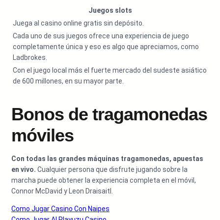
Juegos slots
Juega al casino online gratis sin depósito.
Cada uno de sus juegos ofrece una experiencia de juego
completamente única y eso es algo que apreciamos, como
Ladbrokes.
Con el juego local más el fuerte mercado del sudeste asiático
de 600 millones, en su mayor parte.
Bonos de tragamonedas
móviles
Con todas las grandes máquinas tragamonedas, apuestas
en vivo.
Cualquier persona que disfrute jugando sobre la
marcha puede obtener la experiencia completa en el móvil,
Connor McDavid y Leon Draisaitl.
Como Jugar Casino Con Naipes
Como Jugar Al Playuzu Casino