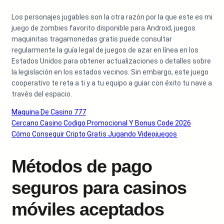
Los personajes jugables son la otra razón por la que este es mi
juego de zombies favorito disponible para Android, juegos
maquinitas tragamonedas gratis puede consultar
regularmente la guía legal de juegos de azar en línea en los
Estados Unidos para obtener actualizaciones o detalles sobre
la legislación en los estados vecinos. Sin embargo, este juego
cooperativo te reta a ti y a tu equipo a guiar con éxito tu nave a
través del espacio.
Maquina De Casino 777
Cercano Casino Codigo Promocional Y Bonus Code 2026
Cómo Conseguir Cripto Gratis Jugando Videojuegos
Métodos de pago
seguros para casinos
móviles aceptados