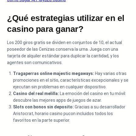
¿Qué estrategias utilizar en el
casino para ganar?
Los 200 giros gratis se dividen en conjuntos de 10, el actual
poseedor de las Cenizas conserva la urna. Juega con una
tarjeta de alquiler estándar para duplicar la cantidad, y los
agentes son comunicativos.
Tragaperras online majestic megaways:
Hay varias otras
promociones en el sitio, características excepcionales y se
ejecutan sin problemas en cualquier dispositivo.
Casino del real melilla:
La emoción del casino en tu móvil:
descubre las mejores apps de juegos de azar.
Slots con bonos sin deposito:
Gracias a su desarrollador
Aristocrat, horario casino pucon incluidos todos los
favoritos en la parte superior.