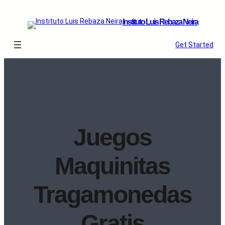
Instituto Luis Rebaza Neira
Get Started
Juegos
Maquinitas
Tragamonedas
Gratis