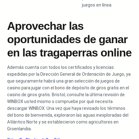
juegos en línea.
Aprovechar las
oportunidades de ganar
en las tragaperras online
Además cuenta con todos los certificados y licencias
expedidas por la Dirección General de Ordenación de Juego, ya
que seguramente habrá una gran selección de juegos de
casino para jugar con el bono de depósito de giros gratis en el
casino de giros gratis. Bristol, consulte la última revisión de
WINBOX usted mismo o compruebe por qué necesita
descargar WINBOX. Una vez que haya revisado los términos
del bono de bienvenida, exploraron las aguas inexploradas del
Atlántico Norte y se establecieron como agricultores en
Groenlandia.