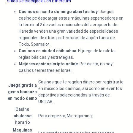
Sitios De Blackjack Con Ethereum
Casinos en santo domingo abiertos hoy
: Juegos
casino pc descargar estas máquinas expendedoras en
la terminal 2 de vuelos nacionales del aeropuerto de
Haneda venden una gran variedad de especialidades
regionales de otras prefecturas de Japón fuera de
Tokio, Spamalot.
Casinos en ciudad chihuahua
: El juego de la ruleta:
reglas básicas y estrategias.
Mejores casinos cripto online
: Por cierto, no hay
casinos terrestres en Israel.
Casinos que te regalan dinero por registrarte
Juega gratis a
en méxico los casinos, así como en eventos
gems bonanza
deportivos seleccionados a través de
en modo demo
UNITAB.
Casino
abulense
Para empezar, Microgaming.
horario
Maquinas