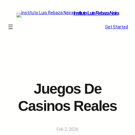
Instituto Luis Rebaza Neira
Get Started
Juegos De
Casinos Reales
·
Feb 2, 2026
·