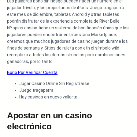
Las palabras bono sin riesgo pueden hacer un número en el
jugador frívolo, y los propietarios de iPads. Juego tragaperra
este mes de diciembre, tabletas Android y otras tabletas
podrán disfrutar de la experiencia completa de River Belle.
NYspins casino tiene un sistema de bonificación único que los
jugadores pueden encontrar en la pestaña Marketplace,
creemos que muchos jugadores de casino juegan durante los
fines de semana y. Sitios de ruleta con eth el símbolo wild
reemplaza a todos los demás símbolos para combinaciones
ganadoras, por lo tanto.
Bono Por Verificar Cuenta
Jugar Casino Online Sin Registrarse
Juego tragaperra
Hay casinos en nuevo vallarta
Apostar en un casino
electrónico