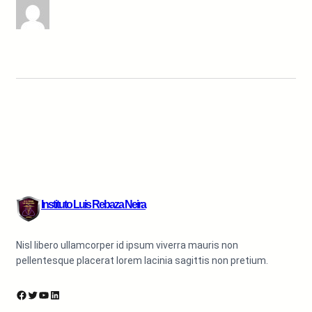
Instituto Luis Rebaza Neira
Nisl libero ullamcorper id ipsum viverra mauris non
pellentesque placerat lorem lacinia sagittis non pretium.
Facebook
Twitter
YouTube
LinkedIn