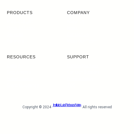
PRODUCTS
COMPANY
Products List
About Us
Plans & Pricing
News
Services
Contact Us
Partners
Meet Our Team
RESOURCES
SUPPORT
Gallery
Knowledge Base
Blog Articles
Contact Support
Brand Assets
Privacy Policy
Brand Guidelines
TOS
Instituto Luis Rebaza Neira
Copyright © 2024 ·
· All rights reserved