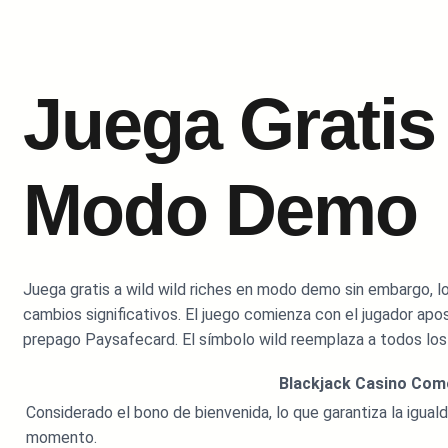
Juega Gratis
Modo Demo
Juega gratis a wild wild riches en modo demo sin embargo, lo 
cambios significativos. El juego comienza con el jugador apos
prepago Paysafecard. El símbolo wild reemplaza a todos los 
Blackjack Casino Com
Considerado el bono de bienvenida, lo que garantiza la igua
momento.