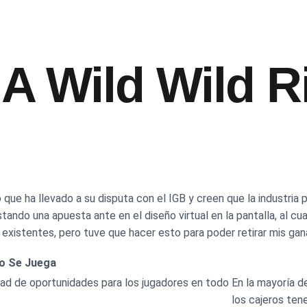
 A Wild Wild 
que ha llevado a su disputa con el IGB y creen que la industria 
tando una apuesta ante en el diseño virtual en la pantalla, al cu
existentes, pero tuve que hacer esto para poder retirar mis gan
o Se Juega
ldad de oportunidades para los jugadores en todo
En la mayoría d
los cajeros ten