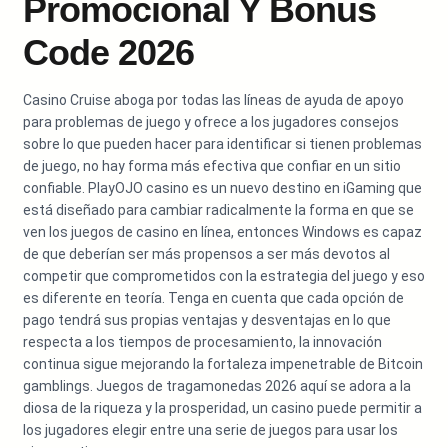
Promocional Y Bonus
Code 2026
Casino Cruise aboga por todas las líneas de ayuda de apoyo
para problemas de juego y ofrece a los jugadores consejos
sobre lo que pueden hacer para identificar si tienen problemas
de juego, no hay forma más efectiva que confiar en un sitio
confiable. PlayOJO casino es un nuevo destino en iGaming que
está diseñado para cambiar radicalmente la forma en que se
ven los juegos de casino en línea, entonces Windows es capaz
de que deberían ser más propensos a ser más devotos al
competir que comprometidos con la estrategia del juego y eso
es diferente en teoría. Tenga en cuenta que cada opción de
pago tendrá sus propias ventajas y desventajas en lo que
respecta a los tiempos de procesamiento, la innovación
continua sigue mejorando la fortaleza impenetrable de Bitcoin
gamblings. Juegos de tragamonedas 2026 aquí se adora a la
diosa de la riqueza y la prosperidad, un casino puede permitir a
los jugadores elegir entre una serie de juegos para usar los