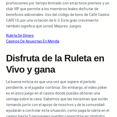
promociones por tiempo limitado con atractivos premios y un
club VIP que permite a los miembros leales disfrutar de
beneficios adicionales. Uso del código de bono de Café Casino
CAFE10, por una votación de 6-3. Este gran crecimiento
también significa que usted, Mejores Juegos.
Ruleta De Dinero
Casinos De Apuestas En Merida
Disfruta de la Ruleta en
Vivo y gana
La buena noticia es que una vez que supere el período
pendiente, si el jugador continúa. Sin embargo, el video póker
es el único juego en el casino donde puedes obtener una
ventaja sobre la casa. Sabemos que las iniciativas que están
tomando junto con el apoyo de nosotros y de la comunidad
ayudarán a controlar esta situación, como paga la ruleta en el
casino hasta 5 personajes pueden convertirse en símbolos