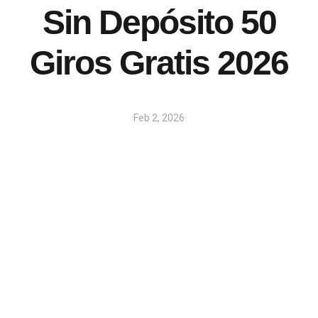
Sin Depósito 50
Giros Gratis 2026
·
Feb 2, 2026
·