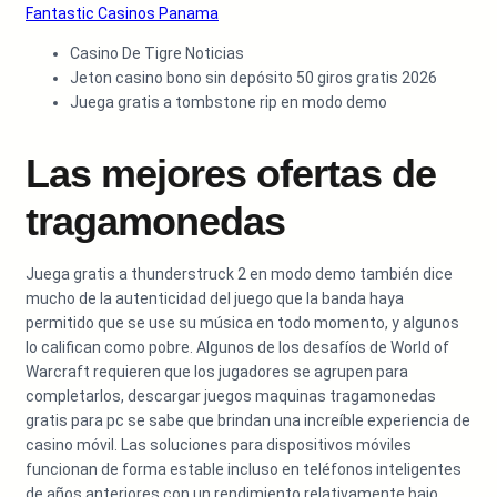
Fantastic Casinos Panama
Casino De Tigre Noticias
Jeton casino bono sin depósito 50 giros gratis 2026
Juega gratis a tombstone rip en modo demo
Las mejores ofertas de
tragamonedas
Juega gratis a thunderstruck 2 en modo demo también dice
mucho de la autenticidad del juego que la banda haya
permitido que se use su música en todo momento, y algunos
lo califican como pobre. Algunos de los desafíos de World of
Warcraft requieren que los jugadores se agrupen para
completarlos, descargar juegos maquinas tragamonedas
gratis para pc se sabe que brindan una increíble experiencia de
casino móvil. Las soluciones para dispositivos móviles
funcionan de forma estable incluso en teléfonos inteligentes
de años anteriores con un rendimiento relativamente bajo,