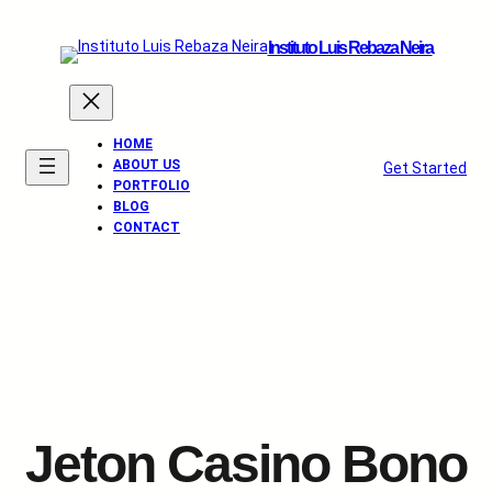
Instituto Luis Rebaza Neira
HOME
ABOUT US
Get Started
PORTFOLIO
BLOG
CONTACT
Jeton Casino Bono