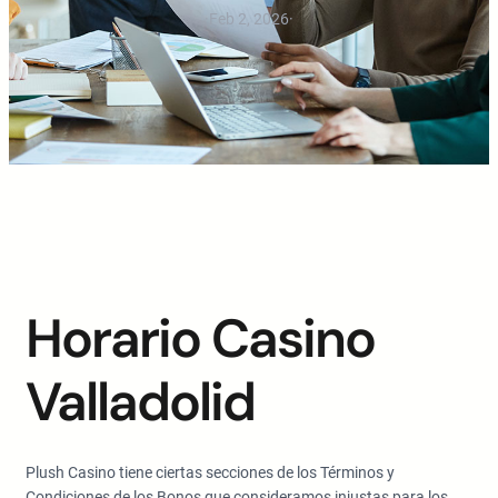
·
Feb 2, 2026
·
Horario Casino
Valladolid
Plush Casino tiene ciertas secciones de los Términos y
Condiciones de los Bonos que consideramos injustas para los