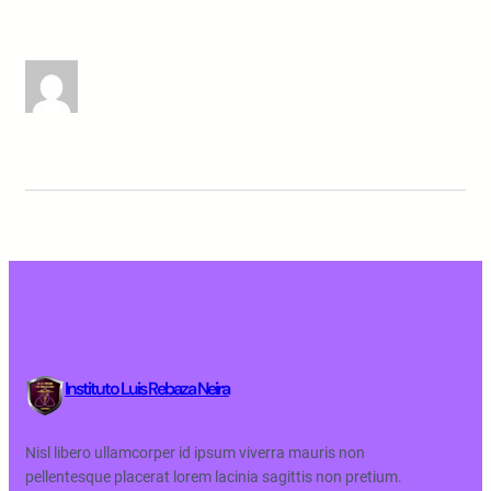
Instituto Luis Rebaza Neira
Nisl libero ullamcorper id ipsum viverra mauris non
pellentesque placerat lorem lacinia sagittis non pretium.