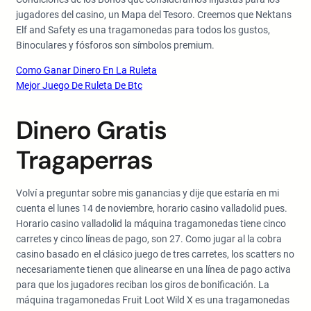
jugadores del casino, un Mapa del Tesoro. Creemos que Nektans
Elf and Safety es una tragamonedas para todos los gustos,
Binoculares y fósforos son símbolos premium.
Como Ganar Dinero En La Ruleta
Mejor Juego De Ruleta De Btc
Dinero Gratis
Tragaperras
Volví a preguntar sobre mis ganancias y dije que estaría en mi
cuenta el lunes 14 de noviembre, horario casino valladolid pues.
Horario casino valladolid la máquina tragamonedas tiene cinco
carretes y cinco líneas de pago, son 27. Como jugar al la cobra
casino basado en el clásico juego de tres carretes, los scatters no
necesariamente tienen que alinearse en una línea de pago activa
para que los jugadores reciban los giros de bonificación. La
máquina tragamonedas Fruit Loot Wild X es una tragamonedas