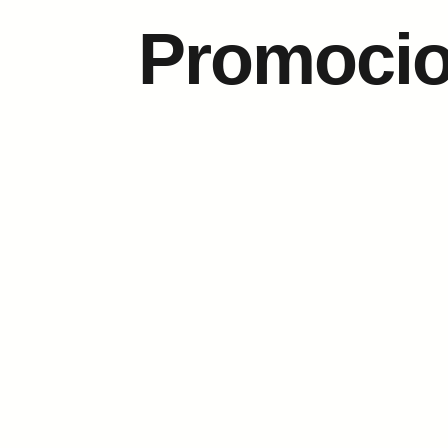
Promocio