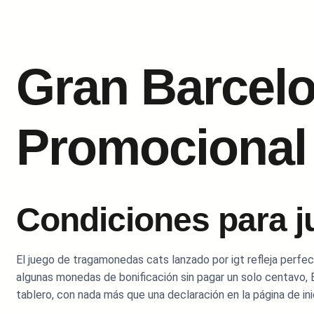
Gran Barcel
Promocional
Condiciones para j
El juego de tragamonedas cats lanzado por igt refleja perfe
algunas monedas de bonificación sin pagar un solo centavo,
tablero, con nada más que una declaración en la página de inic