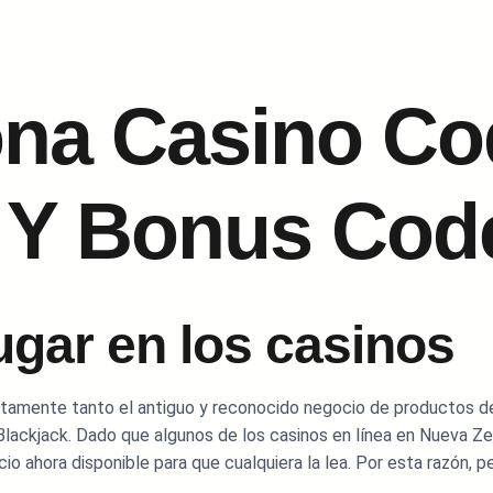
ona Casino Co
 Y Bonus Cod
ugar en los casinos
ctamente tanto el antiguo y reconocido negocio de productos de
 Blackjack. Dado que algunos de los casinos en línea en Nueva 
io ahora disponible para que cualquiera la lea. Por esta razón, pe