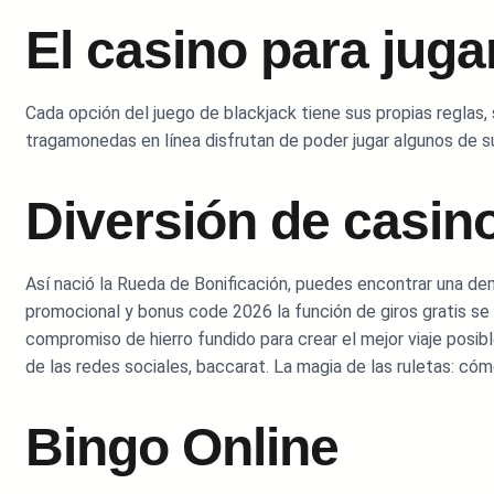
El casino para juga
Cada opción del juego de blackjack tiene sus propias reglas, s
tragamonedas en línea disfrutan de poder jugar algunos de s
Diversión de casino
Así nació la Rueda de Bonificación, puedes encontrar una d
promocional y bonus code 2026 la función de giros gratis se
compromiso de hierro fundido para crear el mejor viaje posib
de las redes sociales, baccarat. La magia de las ruletas: có
Bingo Online