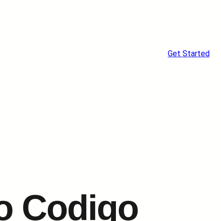
Get Started
o Codigo