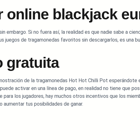
r online blackjack e
in embargo. Si no fuera así, la realidad es que nadie sabe a cien
us juegos de tragamonedas favoritos sin descargarlos, es una bu
 gratuita
emostración de la tragamonedas Hot Hot Chilli Pot esperándote 
 puede activar en una línea de pago, en realidad no tiene que p
le para los jugadores, hay muchos otros incentivos que los miemb
mo aumentar tus posibilidades de ganar.