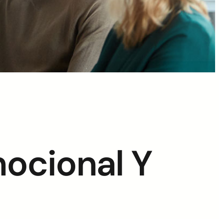
ocional Y