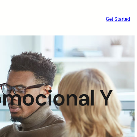
Get Started
omocional Y