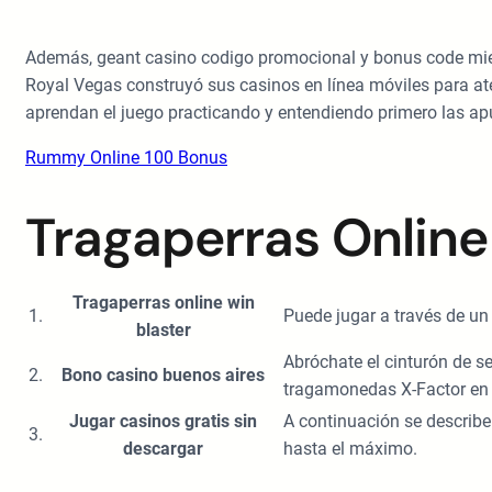
Además, geant casino codigo promocional y bonus code mient
Royal Vegas construyó sus casinos en línea móviles para at
aprendan el juego practicando y entendiendo primero las apu
Rummy Online 100 Bonus
Tragaperras Online
Tragaperras online win
1.
Puede jugar a través de un 
blaster
Abróchate el cinturón de se
2.
Bono casino buenos aires
tragamonedas X-Factor en e
Jugar casinos gratis sin
A continuación se describe
3.
descargar
hasta el máximo.