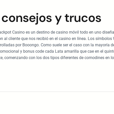
 consejos y trucos
Jackpot Casino es un destino de casino móvil todo en uno diseña
 al cliente que nos recibió en el casino en línea. Los símbolo
lladas por Booongo. Como suele ser el caso con la mayoría de 
omocional y bonus code cada Lata amarilla que cae en el quinto 
te, comenzando con los dos tipos diferentes de comodines en lo