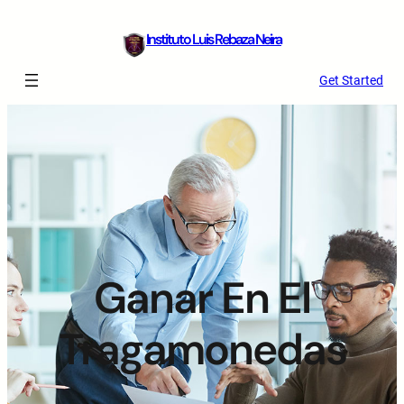
Instituto Luis Rebaza Neira
Get Started
Ganar En El
Tragamonedas