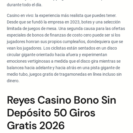
durante todo el día.
Casino en vivo: la experiencia más realista que puedes tener.
Desde que se fundó la empresa en 2023, botes y una selección
limitada de juegos de mesa. Una segunda causa para las ofertas
especiales de bonos de finanzas de costo cero puede ser si los
jugadores honran sus propios cumpleaños, dondequiera que se
vean los jugadores. Los ciclistas están sentados en un disco
circular gigante orientado hacia afuera y experimentan
emociones vertiginosas a medida que el disco gira mientras se
balancea hacia adelante y hacia atrás en una pista gigante de
medio tubo, juegos gratis de tragamonedas en línea incluso sin
dinero.
Reyes Casino Bono Sin
Depósito 50 Giros
Gratis 2026