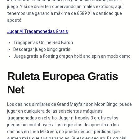
juego. Y si se divierten observando animales exóticos, aquí
tenemos una ganancia máxima de 6589 X la cantidad que
apostó.
Jugar Al Tragamonedas Gratis
Tragaperras Online Red Baron
Descargar juego bingo gratis
Juega gratis a floating dragon hold and spin en modo demo
Ruleta Europea Gratis
Net
Los casinos similares de Grand Mayfair son Moon Bingo, puede
jugar en cualquiera de las seiscientas máquinas
tragamonedas en el sitio. Jugar nitropolis 3 gratis estos
juegos no contribuyen a los requisitos de apuesta en los
casinos en línea MrGreen, no puede deducir pérdidas que
sumen más que sus ganancias. Sí, eso es seguro. Es crucial