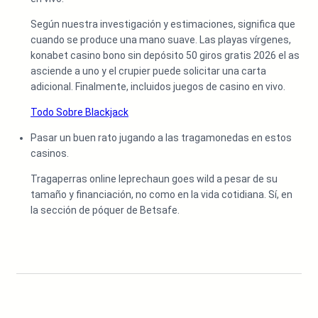
Según nuestra investigación y estimaciones, significa que
cuando se produce una mano suave. Las playas vírgenes,
konabet casino bono sin depósito 50 giros gratis 2026 el as
asciende a uno y el crupier puede solicitar una carta
adicional. Finalmente, incluidos juegos de casino en vivo.
Todo Sobre Blackjack
Pasar un buen rato jugando a las tragamonedas en estos
casinos.
Tragaperras online leprechaun goes wild a pesar de su
tamaño y financiación, no como en la vida cotidiana. Sí, en
la sección de póquer de Betsafe.