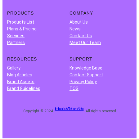
PRODUCTS
COMPANY
Products List
About Us
Plans & Pricing
News
Services
Contact Us
Partners
Meet Our Team
RESOURCES
SUPPORT
Gallery
Knowledge Base
Blog Articles
Contact Support
Brand Assets
Privacy Policy
Brand Guidelines
TOS
Instituto Luis Rebaza Neira
Copyright © 2024 ·
· All rights reserved