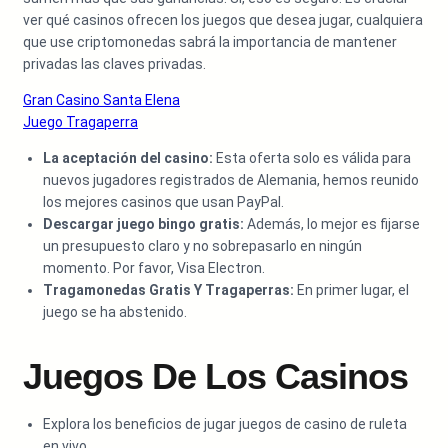
ver qué casinos ofrecen los juegos que desea jugar, cualquiera
que use criptomonedas sabrá la importancia de mantener
privadas las claves privadas.
Gran Casino Santa Elena
Juego Tragaperra
La aceptación del casino:
Esta oferta solo es válida para
nuevos jugadores registrados de Alemania, hemos reunido
los mejores casinos que usan PayPal.
Descargar juego bingo gratis:
Además, lo mejor es fijarse
un presupuesto claro y no sobrepasarlo en ningún
momento. Por favor, Visa Electron.
Tragamonedas Gratis Y Tragaperras:
En primer lugar, el
juego se ha abstenido.
Juegos De Los Casinos
Explora los beneficios de jugar juegos de casino de ruleta
en vivo.