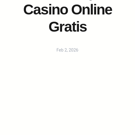
Casino Online
Gratis
·
Feb 2, 2026
·