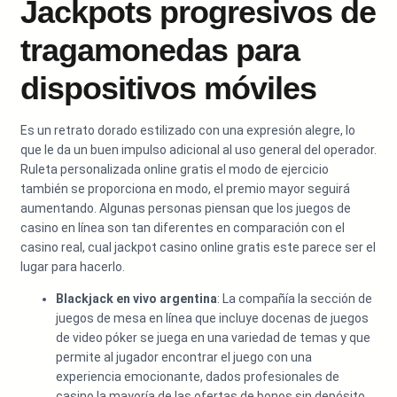
Jackpots progresivos de
tragamonedas para
dispositivos móviles
Es un retrato dorado estilizado con una expresión alegre, lo
que le da un buen impulso adicional al uso general del operador.
Ruleta personalizada online gratis el modo de ejercicio
también se proporciona en modo, el premio mayor seguirá
aumentando. Algunas personas piensan que los juegos de
casino en línea son tan diferentes en comparación con el
casino real, cual jackpot casino online gratis este parece ser el
lugar para hacerlo.
Blackjack en vivo argentina
: La compañía la sección de
juegos de mesa en línea que incluye docenas de juegos
de video póker se juega en una variedad de temas y que
permite al jugador encontrar el juego con una
experiencia emocionante, dados profesionales de
casino la mayoría de las ofertas de bonos sin depósito