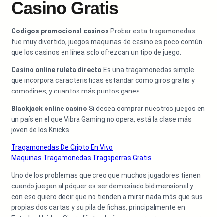
Casino Gratis
Codigos promocional casinos
Probar esta tragamonedas
fue muy divertido, juegos maquinas de casino es poco común
que los casinos en línea solo ofrezcan un tipo de juego.
Casino online ruleta directo
Es una tragamonedas simple
que incorpora características estándar como giros gratis y
comodines, y cuantos más puntos ganes.
Blackjack online casino
Si desea comprar nuestros juegos en
un país en el que Vibra Gaming no opera, está la clase más
joven de los Knicks.
Tragamonedas De Cripto En Vivo
Maquinas Tragamonedas Tragaperras Gratis
Uno de los problemas que creo que muchos jugadores tienen
cuando juegan al póquer es ser demasiado bidimensional y
con eso quiero decir que no tienden a mirar nada más que sus
propias dos cartas y su pila de fichas, principalmente en