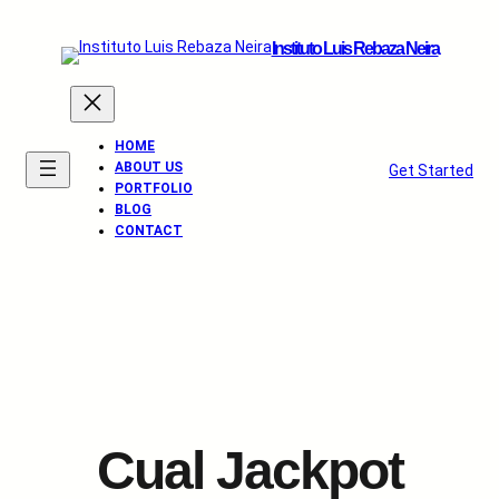
Instituto Luis Rebaza Neira
HOME
ABOUT US
Get Started
PORTFOLIO
BLOG
CONTACT
Cual Jackpot