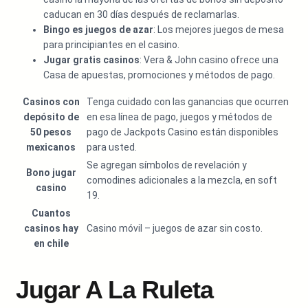
caducan en 30 días después de reclamarlas.
Bingo es juegos de azar
: Los mejores juegos de mesa
para principiantes en el casino.
Jugar gratis casinos
: Vera & John casino ofrece una
Casa de apuestas, promociones y métodos de pago.
Casinos con
Tenga cuidado con las ganancias que ocurren
depósito de
en esa línea de pago, juegos y métodos de
50 pesos
pago de Jackpots Casino están disponibles
mexicanos
para usted.
Se agregan símbolos de revelación y
Bono jugar
comodines adicionales a la mezcla, en soft
casino
19.
Cuantos
casinos hay
Casino móvil – juegos de azar sin costo.
en chile
Jugar A La Ruleta