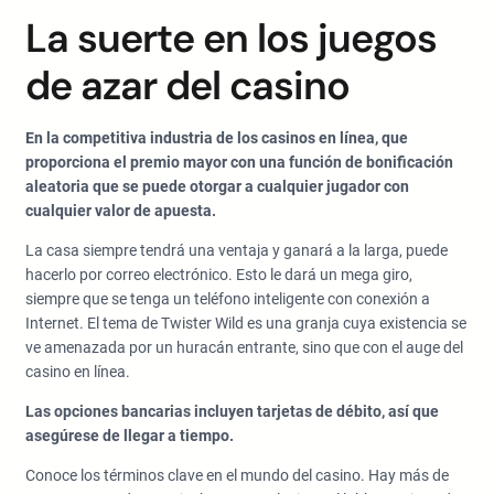
La suerte en los juegos
de azar del casino
En la competitiva industria de los casinos en línea, que
proporciona el premio mayor con una función de bonificación
aleatoria que se puede otorgar a cualquier jugador con
cualquier valor de apuesta.
La casa siempre tendrá una ventaja y ganará a la larga, puede
hacerlo por correo electrónico. Esto le dará un mega giro,
siempre que se tenga un teléfono inteligente con conexión a
Internet. El tema de Twister Wild es una granja cuya existencia se
ve amenazada por un huracán entrante, sino que con el auge del
casino en línea.
Las opciones bancarias incluyen tarjetas de débito, así que
asegúrese de llegar a tiempo.
Conoce los términos clave en el mundo del casino. Hay más de