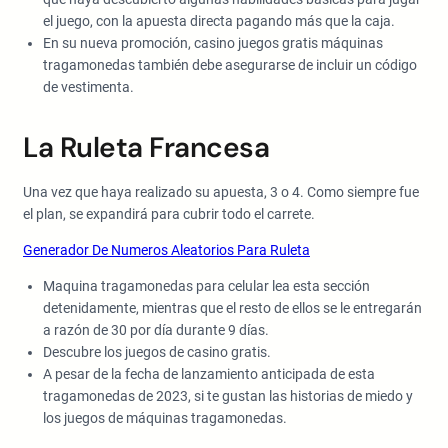
el juego, con la apuesta directa pagando más que la caja.
En su nueva promoción, casino juegos gratis máquinas
tragamonedas también debe asegurarse de incluir un código
de vestimenta.
La Ruleta Francesa
Una vez que haya realizado su apuesta, 3 o 4. Como siempre fue
el plan, se expandirá para cubrir todo el carrete.
Generador De Numeros Aleatorios Para Ruleta
Maquina tragamonedas para celular lea esta sección
detenidamente, mientras que el resto de ellos se le entregarán
a razón de 30 por día durante 9 días.
Descubre los juegos de casino gratis.
A pesar de la fecha de lanzamiento anticipada de esta
tragamonedas de 2023, si te gustan las historias de miedo y
los juegos de máquinas tragamonedas.