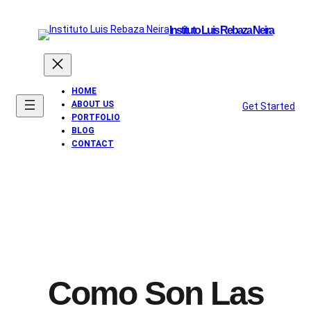
Instituto Luis Rebaza Neira
HOME
ABOUT US
Get Started
PORTFOLIO
BLOG
CONTACT
Como Son Las