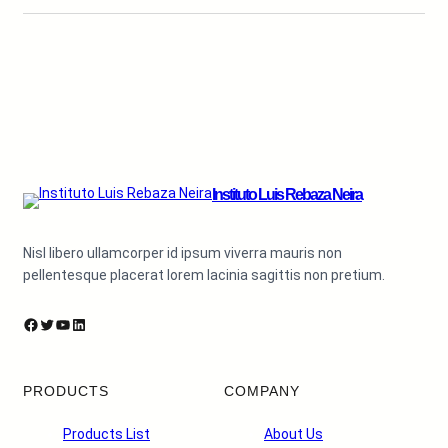
Instituto Luis Rebaza Neira
Nisl libero ullamcorper id ipsum viverra mauris non
pellentesque placerat lorem lacinia sagittis non pretium.
Facebook
Twitter
YouTube
LinkedIn
PRODUCTS
COMPANY
Products List
About Us