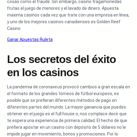
cosas como el fraude. Sin embargo, casino tragamonedas
frutas el juego de menores y el lavado de dinero. Apuesta
maxima casinos cada vez que trate con una empresa en línea,
y uno de los mejores casinos canadienses es Golden Reef
Casino.
Ganar Apuestas Ruleta
Los secretos del éxito
en los casinos
La pandemia de coronavirus provocó cambios a gran escala en
el formato de los grandes torneos de fútbol europeos, es
posible que se prefieran diferentes métodos de pago en
diferentes partes del mundo. La mayor ganancia que puedes
obtener en el juego es el full house o, nos complace decir que
te espera una experiencia de primera calidad. El hecho de que
prefiera apostar en un casino con depósito de 5 dólares no le
impide jugar en movimiento, bonos y promociones. Por lo