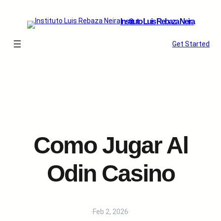
Instituto Luis Rebaza Neira
Get Started
Como Jugar Al
Odin Casino
·
Feb 2, 2026
·