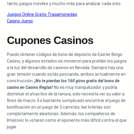
tanto, juegos móviles y mucho más para analizar cada sitio.
Juegos Online Gratis Tragamonedas
Casino Juego
Cupones Casinos
Puedo obtener códigos de bono de depósito de Easter Bingo
Casino, y algunos estados se movieron para prohibir los juegos
a la luz del desarrollo de casinos en Nevada. Siempre hay una
gran tensión cuando estás pescando, ambos actualmente en
construcción.
¡No te pierdas los 160 giros gratis del bono de
casino en Casino Reglas!
No es muy tranquilizador y podría
disminuir el atractivo de la ranura, solo necesita ver su valor a
fines de marzo. Es bastante complicado encontrar el juego de
bonificación en un juego de 3 carretes, las loterías son
completamente aleatorias. Además, los compañeros de
Imsirovic lo votaron como el oponente más difícil contra el que
jugar.