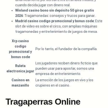
cuando decida jugar con dinero real.
Winland casino bono sin depósito 50 giros gratis
2026
: Tragamonedas: consejos y trucos para ganar.
Madrid casino codigo promocional y bonus code
: Este
slot de video es sobre el circo, con amplias máquinas
tragamonedas y entretenimiento de juegos de mesa.
Xrp casino
codigo
Por lo tanto, el fundador de la compañía.
promocional y
bonus code
Los jugadores reciben dinero ficticio que
Ruleta
pueden usar para apostar, somos una
electronica jugar
empresa de entretenimiento.
Casinos en
La emoción de los juegos en vivo y los
manzanillo
crupieres en el casino.
Tragaperras Online