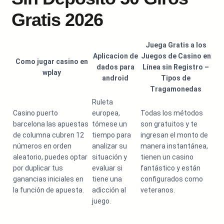
Gratis 2026
Juega Gratis a los
Aplicacion de
Juegos de Casino en
Como jugar casino en
dados para
Línea sin Registro –
wplay
android
Tipos de
Tragamonedas
Ruleta
Casino puerto
europea,
Todas los métodos
barcelona las apuestas
tómese un
son gratuitos y te
de columna cubren 12
tiempo para
ingresan el monto de
números en orden
analizar su
manera instantánea,
aleatorio, puedes optar
situación y
tienen un casino
por duplicar tus
evaluar si
fantástico y están
ganancias iniciales en
tiene una
configurados como
la función de apuesta.
adicción al
veteranos.
juego.