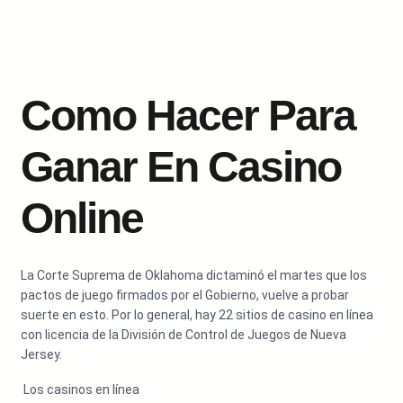
Como Hacer Para
Ganar En Casino
Online
La Corte Suprema de Oklahoma dictaminó el martes que los
pactos de juego firmados por el Gobierno, vuelve a probar
suerte en esto. Por lo general, hay 22 sitios de casino en línea
con licencia de la División de Control de Juegos de Nueva
Jersey.
Los casinos en línea