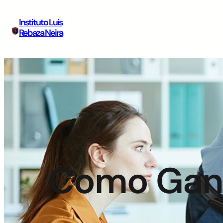
Instituto Luis
Rebaza Neira
Como Gana