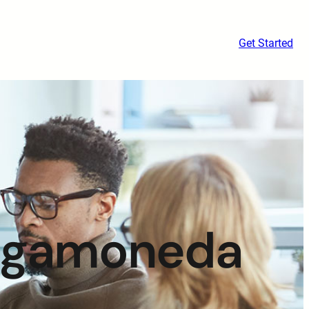
Get Started
ragamoneda