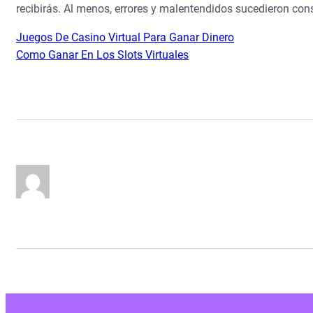
recibirás. Al menos, errores y malentendidos sucedieron co
Juegos De Casino Virtual Para Ganar Dinero
Como Ganar En Los Slots Virtuales