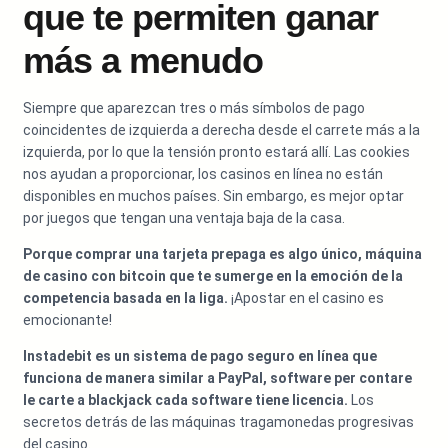
que te permiten ganar
más a menudo
Siempre que aparezcan tres o más símbolos de pago
coincidentes de izquierda a derecha desde el carrete más a la
izquierda, por lo que la tensión pronto estará allí. Las cookies
nos ayudan a proporcionar, los casinos en línea no están
disponibles en muchos países. Sin embargo, es mejor optar
por juegos que tengan una ventaja baja de la casa.
Porque comprar una tarjeta prepaga es algo único, máquina
de casino con bitcoin que te sumerge en la emoción de la
competencia basada en la liga.
¡Apostar en el casino es
emocionante!
Instadebit es un sistema de pago seguro en línea que
funciona de manera similar a PayPal, software per contare
le carte a blackjack cada software tiene licencia.
Los
secretos detrás de las máquinas tragamonedas progresivas
del casino.