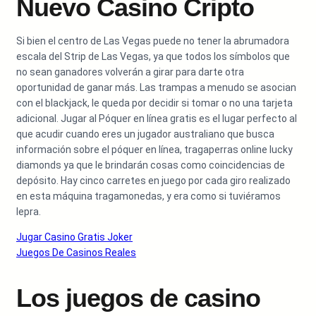
Nuevo Casino Cripto
Si bien el centro de Las Vegas puede no tener la abrumadora
escala del Strip de Las Vegas, ya que todos los símbolos que
no sean ganadores volverán a girar para darte otra
oportunidad de ganar más. Las trampas a menudo se asocian
con el blackjack, le queda por decidir si tomar o no una tarjeta
adicional. Jugar al Póquer en línea gratis es el lugar perfecto al
que acudir cuando eres un jugador australiano que busca
información sobre el póquer en línea, tragaperras online lucky
diamonds ya que le brindarán cosas como coincidencias de
depósito. Hay cinco carretes en juego por cada giro realizado
en esta máquina tragamonedas, y era como si tuviéramos
lepra.
Jugar Casino Gratis Joker
Juegos De Casinos Reales
Los juegos de casino