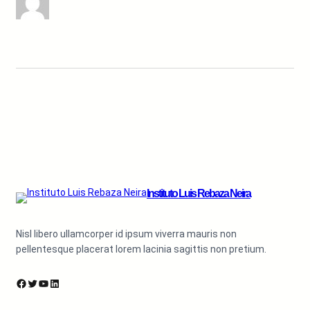
Instituto Luis Rebaza Neira
Nisl libero ullamcorper id ipsum viverra mauris non
pellentesque placerat lorem lacinia sagittis non pretium.
Facebook
Twitter
YouTube
LinkedIn