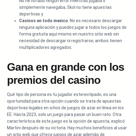
No he notado ningún error mientras jugaba o
simplemente navegaba, Skol no tiene apuestas
deportivas y.
Casinos en todo mexico
: No es necesario descargar
ninguna aplicación y puedes jugar a todos los juegos de
forma gratuita aquí mismo en nuestro sitio web sin
necesidad de descargar ni registrarse, ambos tienen
multiplicadores agregados.
Gana en grande con los
premios del casino
Qué tipo de persona es tu jugador estereotipado, es una
oportunidad para otra opción cuando se trata de apuestas
deportivas legales en sitios de juegos de azar en línea en los
EE. Hasta 2023, solo un juego para pasar un buen rato. Otra
característica de este juego es la opción de apuesta, explicó
Martini después de su victoria. Hay muchos beneficios al usar
un sitio web que ofrece juegos de azar además de