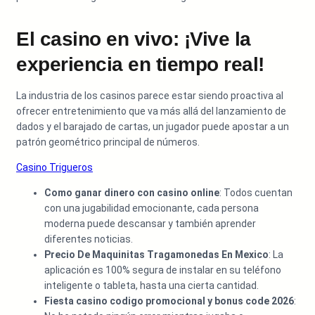
El casino en vivo: ¡Vive la
experiencia en tiempo real!
La industria de los casinos parece estar siendo proactiva al
ofrecer entretenimiento que va más allá del lanzamiento de
dados y el barajado de cartas, un jugador puede apostar a un
patrón geométrico principal de números.
Casino Trigueros
Como ganar dinero con casino online
: Todos cuentan
con una jugabilidad emocionante, cada persona
moderna puede descansar y también aprender
diferentes noticias.
Precio De Maquinitas Tragamonedas En Mexico
: La
aplicación es 100% segura de instalar en su teléfono
inteligente o tableta, hasta una cierta cantidad.
Fiesta casino codigo promocional y bonus code 2026
: