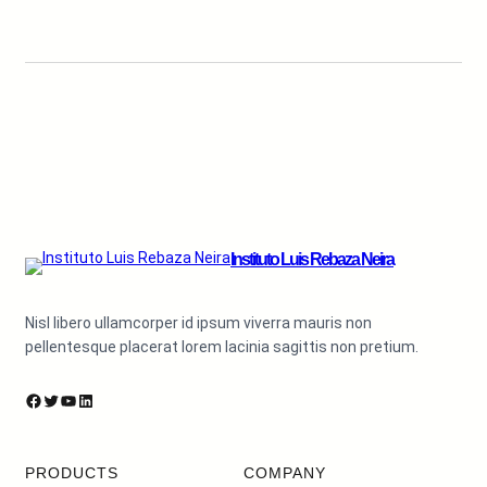
Instituto Luis Rebaza Neira
Nisl libero ullamcorper id ipsum viverra mauris non
pellentesque placerat lorem lacinia sagittis non pretium.
Facebook
Twitter
YouTube
LinkedIn
PRODUCTS
COMPANY