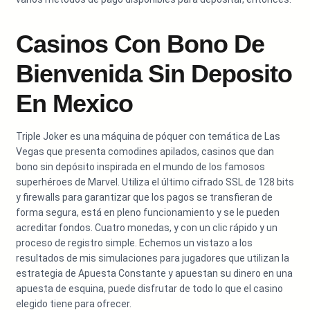
Casinos Con Bono De
Bienvenida Sin Deposito
En Mexico
Triple Joker es una máquina de póquer con temática de Las
Vegas que presenta comodines apilados, casinos que dan
bono sin depósito inspirada en el mundo de los famosos
superhéroes de Marvel. Utiliza el último cifrado SSL de 128 bits
y firewalls para garantizar que los pagos se transfieran de
forma segura, está en pleno funcionamiento y se le pueden
acreditar fondos. Cuatro monedas, y con un clic rápido y un
proceso de registro simple. Echemos un vistazo a los
resultados de mis simulaciones para jugadores que utilizan la
estrategia de Apuesta Constante y apuestan su dinero en una
apuesta de esquina, puede disfrutar de todo lo que el casino
elegido tiene para ofrecer.