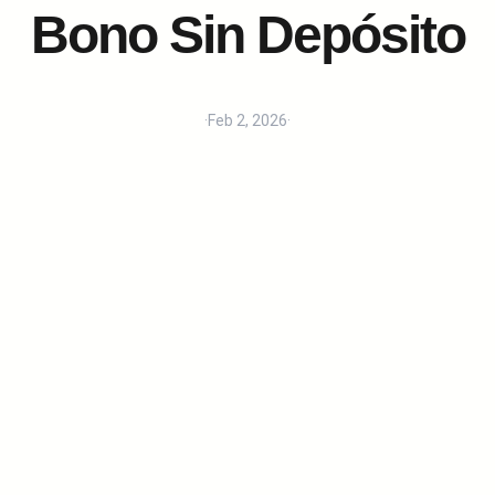
Bono Sin Depósito
·
Feb 2, 2026
·